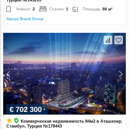
Комнат:
2
Спален:
1
Площадь:
86 м²
Alanya Brand Group
€ 702 300
Коммерческая недвижимость 84м2 в Аташехир,
Стамбул, Турция №178443