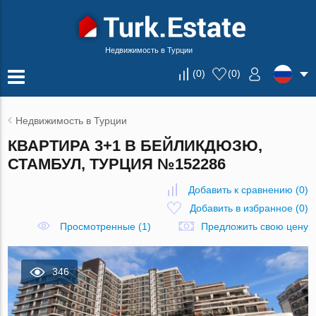
Недвижимость в Турции
(
0
)
(
0
)
Недвижимость в Турции
КВАРТИРА 3+1 В БЕЙЛИКДЮЗЮ,
СТАМБУЛ, ТУРЦИЯ №152286
Добавить к сравнению
(
0
)
Добавить в избранное
(
0
)
Просмотренные (1)
Предложить свою цену
346