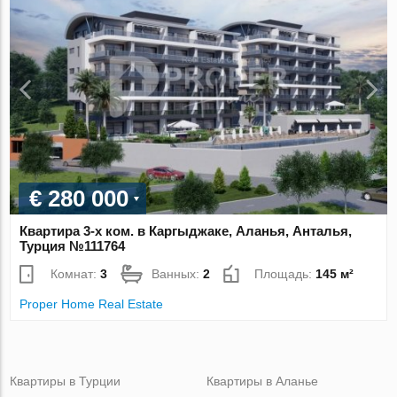
€ 280 000
Квартира 3-х ком. в Каргыджаке, Аланья, Анталья,
Турция №111764
Комнат:
3
Ванных:
2
Площадь:
145 м²
Proper Home Real Estate
Квартиры в Турции
Квартиры в Аланье