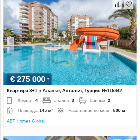
€ 275 000
Квартира 3+1 в Аланье, Анталья, Турция №115842
Комнат:
4
Спален:
3
Ванных:
2
Площадь:
145 м²
Расстояние до моря:
800 м
ABT Homes Global