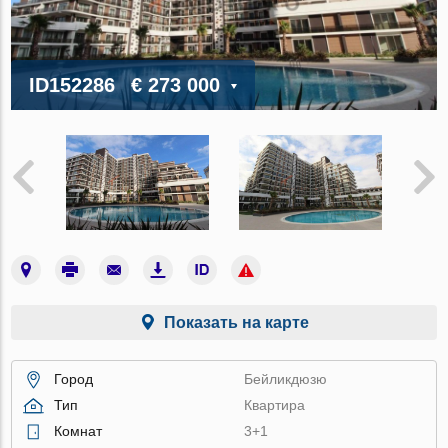
ID152286
€ 273 000
Показать на карте
Город
Бейликдюзю
Тип
Квартира
Комнат
3+1