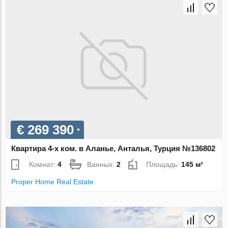
€ 269 390
Квартира 4-х ком. в Аланье, Анталья, Турция №136802
Комнат:
4
Ванных:
2
Площадь:
145 м²
Proper Home Real Estate