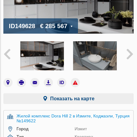
ID149628
€ 285 567
Показать на карте
Жилой комплекс Dora Hill 2 в Измите, Коджаэли, Турция
№149622
Город
Измит
Тип
Квартира