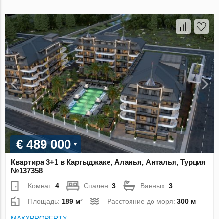
€ 489 000
Квартира 3+1 в Каргыджаке, Аланья, Анталья, Турция
№137358
Комнат:
4
Спален:
3
Ванных:
3
Площадь:
189 м²
Расстояние до моря:
300 м
MAXXPROPERTY