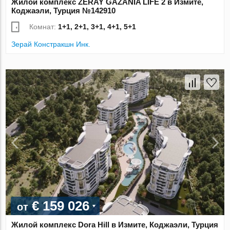
Жилой комплекс ZERAY GAZANIA LIFE 2 в Измите,
Коджаэли, Турция №142910
Комнат:
1+1, 2+1, 3+1, 4+1, 5+1
Зерай Констракшн Инк.
€ 159 026
от
Жилой комплекс Dora Hill в Измите, Коджаэли, Турция