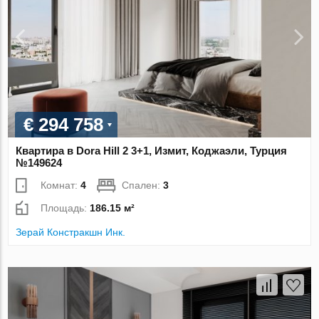
€ 294 758
Квартира в Dora Hill 2 3+1, Измит, Коджаэли, Турция
№149624
Комнат:
4
Спален:
3
Площадь:
186.15 м²
Зерай Констракшн Инк.