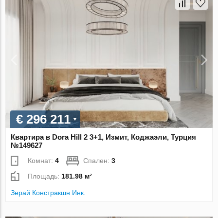
€ 296 211
Квартира в Dora Hill 2 3+1, Измит, Коджаэли, Турция
№149627
Комнат:
4
Спален:
3
Площадь:
181.98 м²
Зерай Констракшн Инк.