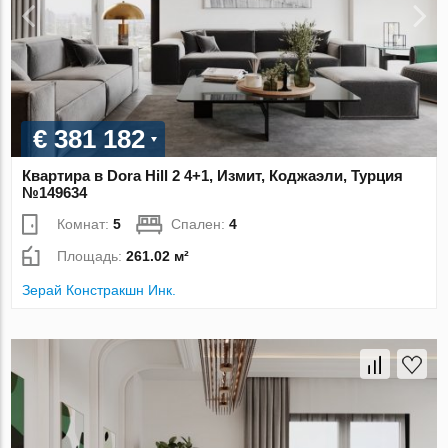
€ 381 182
Квартира в Dora Hill 2 4+1, Измит, Коджаэли, Турция
№149634
Комнат:
5
Спален:
4
Площадь:
261.02 м²
Зерай Констракшн Инк.