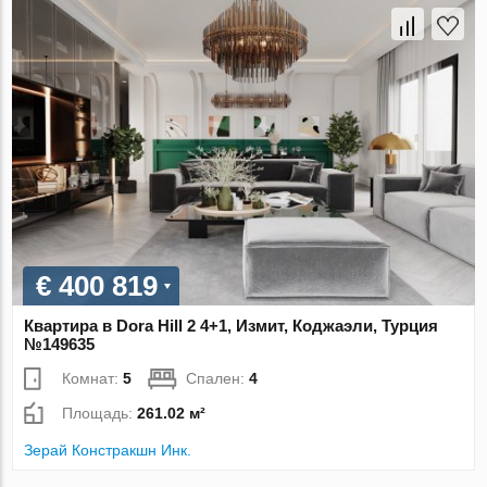
€ 400 819
Квартира в Dora Hill 2 4+1, Измит, Коджаэли, Турция
№149635
Комнат:
5
Спален:
4
Площадь:
261.02 м²
Зерай Констракшн Инк.