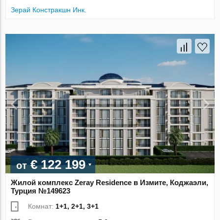
Зерай Констракшн Инк.
€ 122 199
от
Жилой комплекс Zeray Residence в Измите, Коджаэли,
Турция №149623
Комнат:
1+1, 2+1, 3+1