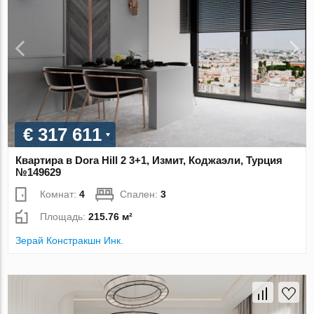
€ 317 611
Квартира в Dora Hill 2 3+1, Измит, Коджаэли, Турция
№149629
Комнат:
4
Спален:
3
Площадь:
215.76 м²
Зерай Констракшн Инк.