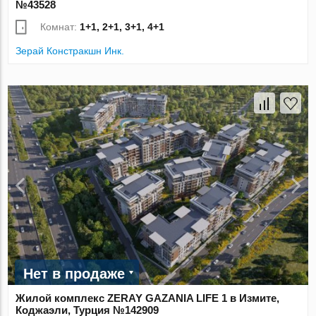
№43528
Комнат:
1+1, 2+1, 3+1, 4+1
Зерай Констракшн Инк.
Нет в продаже
Жилой комплекс ZERAY GAZANIA LIFE 1 в Измите,
Коджаэли, Турция №142909