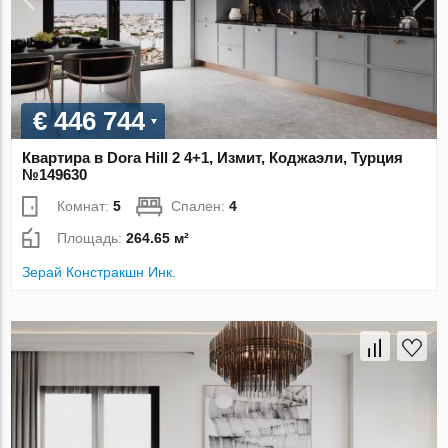
€ 446 744
Квартира в Dora Hill 2 4+1, Измит, Коджаэли, Турция
№149630
Комнат:
5
Спален:
4
Площадь:
264.65 м²
Зерай Констракшн Инк.