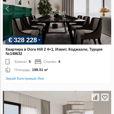
€ 328 228
Квартира в Dora Hill 2 4+1, Измит, Коджаэли, Турция
№149632
Комнат:
5
Спален:
4
Площадь:
198.51 м²
Зерай Констракшн Инк.