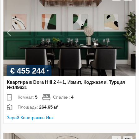
€ 455 244
Квартира в Dora Hill 2 4+1, Измит, Коджаэли, Турция
№149631
Комнат:
5
Спален:
4
Площадь:
264.65 м²
Зерай Констракшн Инк.