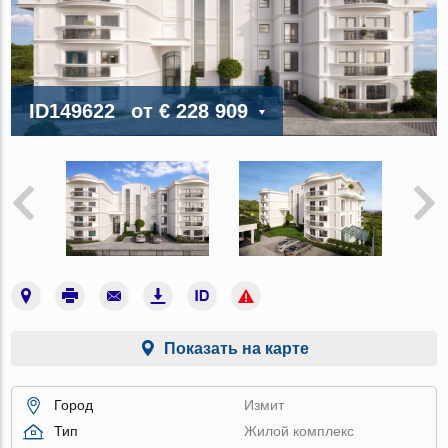
ID149622
от
€ 228 909
Показать на карте
Город
Измит
Тип
Жилой комплекс