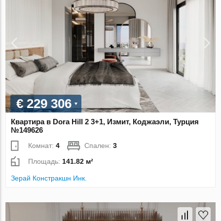
€ 229 306
Квартира в Dora Hill 2 3+1, Измит, Коджаэли, Турция
№149626
Комнат:
4
Спален:
3
Площадь:
141.82 м²
Зерай Констракшн Инк.