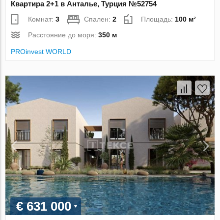
Квартира 2+1 в Анталье, Турция №52754
Комнат:
3
Спален:
2
Площадь:
100 м²
Расстояние до моря:
350 м
PROinvest WORLD
€ 631 000