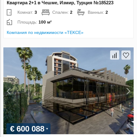
Квартира 2+1 в Чешме, Измир, Турция №185223
Комнат:
3
Спален:
2
Ванных:
2
Площадь:
100 м²
Компания по недвижимости «TEKCE»
€ 600 088