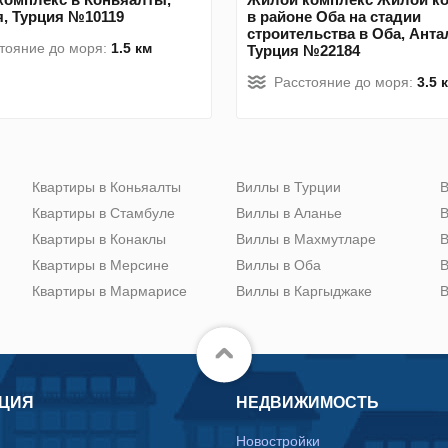
, Турция №10119
в районе Оба на стадии
строительства в Оба, Анта
тояние до моря:
1.5 км
Турция №22184
Расстояние до моря:
3.5 
Квартиры в Коньяалты
Виллы в Турции
В
Квартиры в Стамбуле
Виллы в Аланье
В
Квартиры в Конаклы
Виллы в Махмутларе
В
Квартиры в Мерсине
Виллы в Оба
В
Квартиры в Мармарисе
Виллы в Каргыджаке
В
ЦИЯ
НЕДВИЖИМОСТЬ
Новостройки