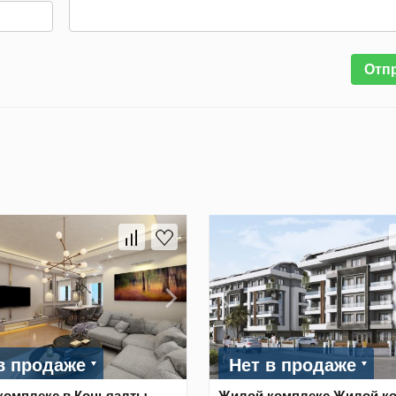
Отп
в продаже
Нет в продаже
комплекс в Коньяалты,
Жилой комплекс Жилой к