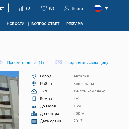
кт
(
0
)
(
0
)
Войти
НОВОСТИ
ВОПРОС-ОТВЕТ
РЕКЛАМА
Просмотренные (1)
Предложить свою цену
Город
Анталья
Район
Коньяалты
Тип
Жилой комплекс
Комнат
2+1
До моря
1 км
До центра
500 м
Дата сдачи
2017