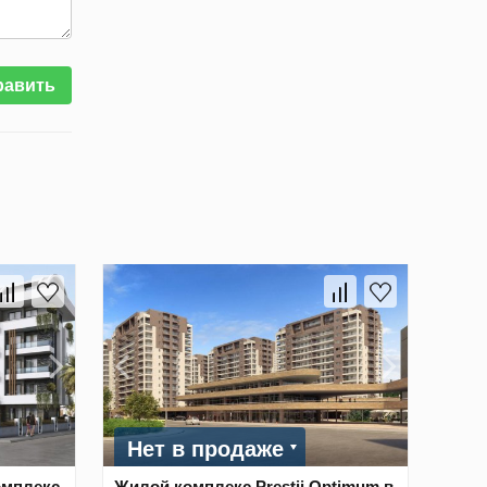
равить
Нет в продаже
омплекс
Жилой комплекс Prestij Optimum в