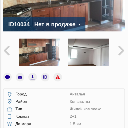
ID10034
Нет в продаже
Город
Анталья
Район
Коньяалты
Тип
Жилой комплекс
Комнат
2+1
До моря
1.5 км