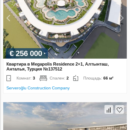
€ 256 000
Квартира в Megapolis Residence 2+1, Алтынташ,
Анталья, Турция №137512
Комнат:
3
Спален:
2
Площадь:
66 м²
Serveroğlu Construction Company