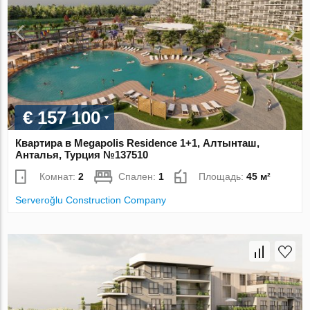
€ 157 100
Квартира в Megapolis Residence 1+1, Алтынташ,
Анталья, Турция №137510
Комнат:
2
Спален:
1
Площадь:
45 м²
Serveroğlu Construction Company