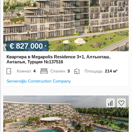
€ 827 000
Квартира в Megapolis Residence 3+1, Алтынташ,
Анталья, Турция №137516
Комнат:
4
Спален:
3
Площадь:
214 м²
Serveroğlu Construction Company