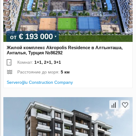
€ 193 000
от
Жилой комплекс Akropolis Residence в Алтынташа,
Анталья, Турция №86292
Комнат:
1+1, 2+1, 3+1
Расстояние до моря:
5 км
Serveroğlu Construction Company