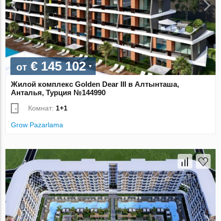
€ 145 102
от
Жилой комплекс Golden Dear III в Алтынташа,
Анталья, Турция №144990
Комнат:
1+1
Grow Pazarlama