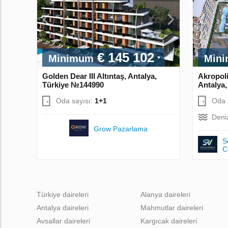
€ 145 102
Minimum
Min
Golden Dear III Altıntaş, Antalya,
Akropoli
Türkiye №144990
Antalya
Oda sayısı:
1+1
Oda 
Deni
Grow Pazarlama
S
C
Türkiye daireleri
Alanya daireleri
Antalya daireleri
Mahmutlar daireleri
Avsallar daireleri
Kargıcak daireleri