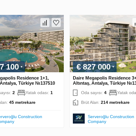
7 100
€ 827 000
gapolis Residence 1+1,
Daire Megapolis Residence 3
, Antalya, Türkiye №137510
Altıntaş, Antalya, Türkiye №1
ayısı:
2
Yatak odası:
1
Oda sayısı:
4
Yatak oda
Alan:
45 metrekare
Brüt Alan:
214 metrekare
rveroğlu Construction
Serveroğlu Construction
ompany
Company