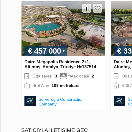
€ 457 000
€ 33
Daire Megapolis Residence 2+1,
Daire Me
Altıntaş, Antalya, Türkiye №137514
Altıntaş
Oda sayısı:
3
Yatak odası:
2
Oda s
Brüt Alan:
109 metrekare
Brüt 
Serveroğlu Construction
Se
Company
C
SATICIYLA ILETIŞIME GEÇ