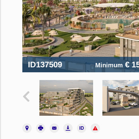
ID137509
€ 1
Minimum