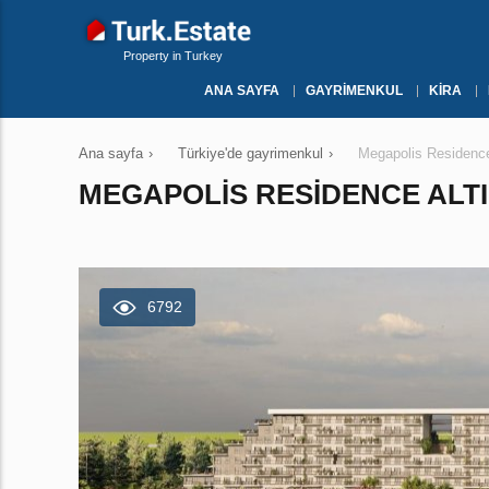
Property in Turkey
ANA SAYFA
GAYRIMENKUL
KIRA
Ana sayfa
›
Türkiye'de gayrimenkul
›
Megapolis Residence
MEGAPOLIS RESIDENCE ALTI
6792