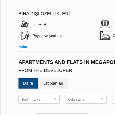
BINA DIŞI ÖZELLIKLERI
Güvenlik
Ç
Peyzaj ve yeşil alan
O
daha
APARTMENTS AND FLATS IN MEGAPO
FROM THE DEVELOPER
Daire
Kat planları
Teslim tarihi
Oda sayısı