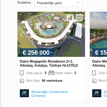
Sıralama
Popülerliğe göre
€ 256 000
€ 15
Daire Megapolis Residence 2+1,
Daire Me
Altıntaş, Antalya, Türkiye №137512
Altıntaş
Oda sayısı:
3
Yatak odası:
2
Oda s
Brüt Alan:
66 metrekare
Brüt 
Serveroğlu Construction
Se
Company
C