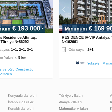
€ 193 000
€ 169 9
imum
Minimum
s Residence Altıntaş,
RESİDENCE IV-VIP Antalya, 
, Türkiye №86292
№162661
sayısı:
1+1, 2+1, 3+1
Oda sayısı:
2+1
ze Yakınlık:
5 km
Yukselen Mimar
erveroğlu Construction
ompany
Konyaaltı daireleri
Türkiye villaları
A
İstanbul daireleri
Alanya villaları
K
Konaklı daireleri
Mahmutlar villaları
K