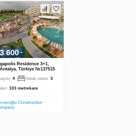
3 600
gapolis Residence 3+1,
, Antalya, Türkiye №137515
ayısı:
4
Yatak odası:
3
Alan:
103 metrekare
rveroğlu Construction
ompany