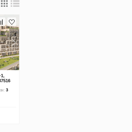
+1,
37516
sı:
3