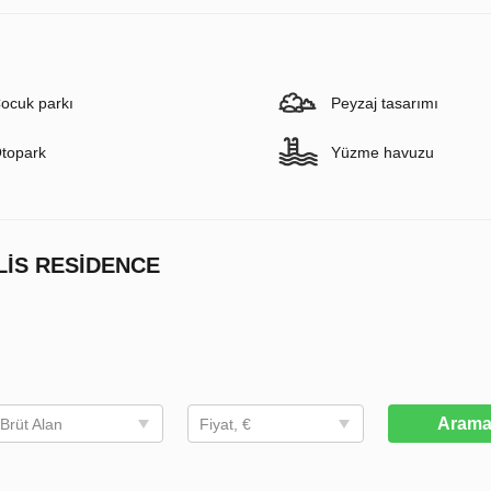
ocuk parkı
Peyzaj tasarımı
topark
Yüzme havuzu
LIS RESIDENCE
Aram
Brüt Alan
Fiyat, €