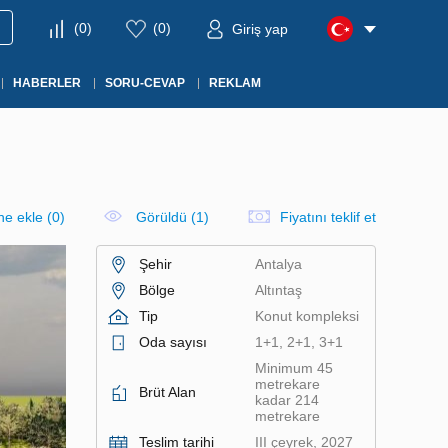
(
0
)
(
0
)
Giriş yap
HABERLER
SORU-CEVAP
REKLAM
ine ekle
(
0
)
Görüldü (1)
Fiyatını teklif et
Şehir
Antalya
Bölge
Altıntaş
Tip
Konut kompleksi
Oda sayısı
1+1, 2+1, 3+1
Minimum 45
metrekare
Brüt Alan
kadar 214
metrekare
Teslim tarihi
III çeyrek, 2027