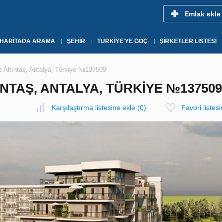
Emlak ekle
HARITADA ARAMA
ŞEHIR
TÜRKIYE'YE GÖÇ
ŞIRKETLER LISTESI
 Altıntaş, Antalya, Türkiye №137509
NTAŞ, ANTALYA, TÜRKIYE №137509
Karşılaştırma listesine ekle
(
0
)
Favori listes