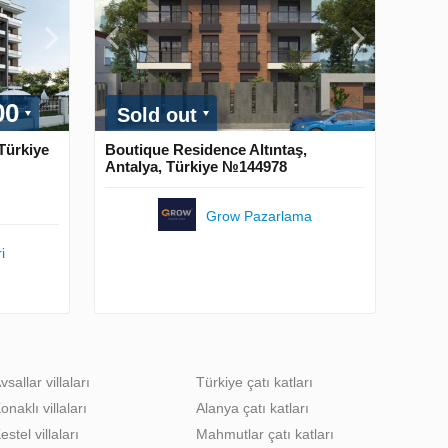
00
Sold out
Türkiye
Boutique Residence Altıntaş,
Antalya, Türkiye №144978
Grow Pazarlama
i
vsallar villaları
Türkiye çatı katları
onaklı villaları
Alanya çatı katları
estel villaları
Mahmutlar çatı katları