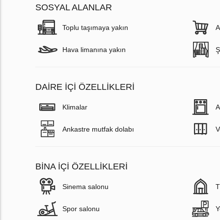
SOSYAL ALANLAR
Toplu taşımaya yakın
A
Hava limanına yakın
Ş
DAIRE IÇI ÖZELLIKLERI
Klimalar
A
Ankastre mutfak dolabı
V
BINA İÇI ÖZELLIKLERI
Sinema salonu
T
Spor salonu
Y