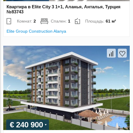
Квартира в Elite City 3 1+1, Аланья, Анталья, Турция
№83743
Комнат:
2
Спален:
1
Площадь:
61 м²
Elite Group Construction Alanya
€ 240 900