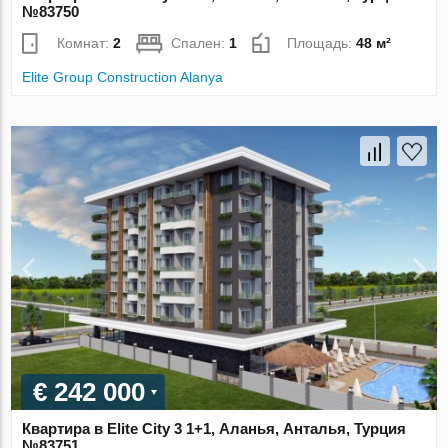
№83750
Комнат:
2
Спален:
1
Площадь:
48 м²
Elite Group Construction Alanya
€ 242 000
Квартира в Elite City 3 1+1, Аланья, Анталья, Турция
№83751