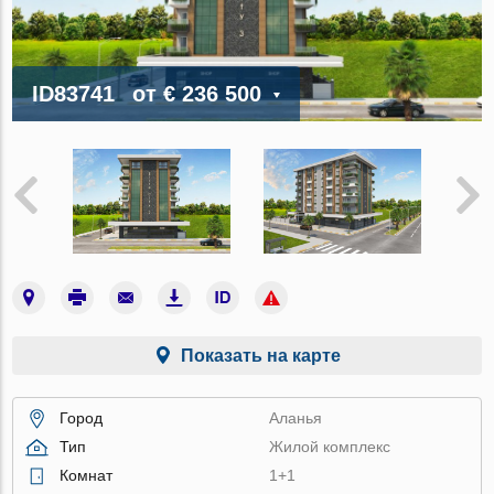
ID83741
от
€ 236 500
Показать на карте
Город
Аланья
Тип
Жилой комплекс
Комнат
1+1