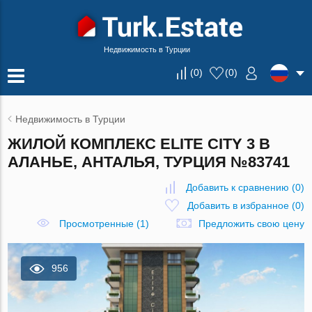
Недвижимость в Турции
(
0
)
(
0
)
Недвижимость в Турции
ЖИЛОЙ КОМПЛЕКС ELITE CITY 3 В
АЛАНЬЕ, АНТАЛЬЯ, ТУРЦИЯ №83741
Добавить к сравнению
(
0
)
Добавить в избранное
(
0
)
Просмотренные (1)
Предложить свою цену
956