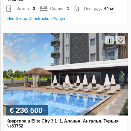
Комнат:
2
Спален:
1
Площадь:
44 м²
Elite Group Construction Alanya
€ 236 500
Квартира в Elite City 3 1+1, Аланья, Анталья, Турция
№83752