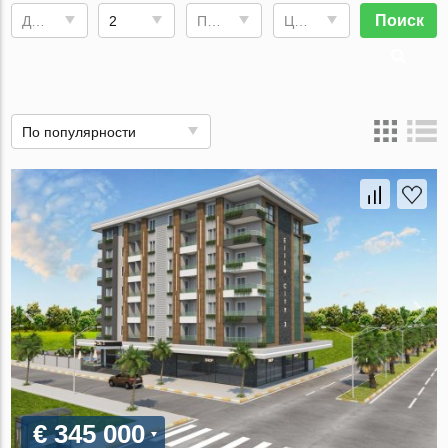
Поиск
Дата сдачи
2
Площадь
Цена, €
По популярности
€ 345 000