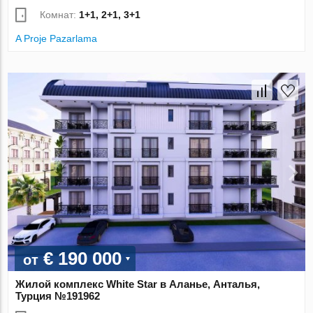
Комнат:
1+1, 2+1, 3+1
A Proje Pazarlama
€ 190 000
от
Жилой комплекс White Star в Аланье, Анталья,
Турция №191962