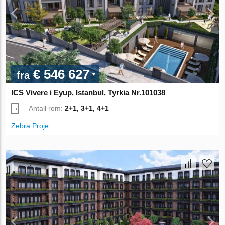
€ 546 627
fra
ICS Vivere i Eyup, Istanbul, Tyrkia Nr.101038
Antall rom:
2+1, 3+1, 4+1
Zebra Proje