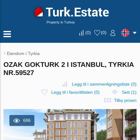
Property in Turkey
(
0
)
(
0
)
Eiendom i Tyrkia
OZAK GOKTURK 2 I ISTANBUL, TYRKIA
NR.59527
Legg til i sammenligningsliste
(
0
)
Legg til i favorittlisten
(
0
)
Sett (1)
Tilby prisen
686