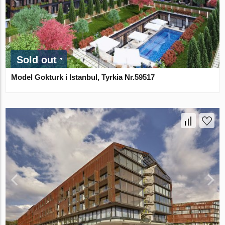
Sold out
Model Gokturk i Istanbul, Tyrkia Nr.59517