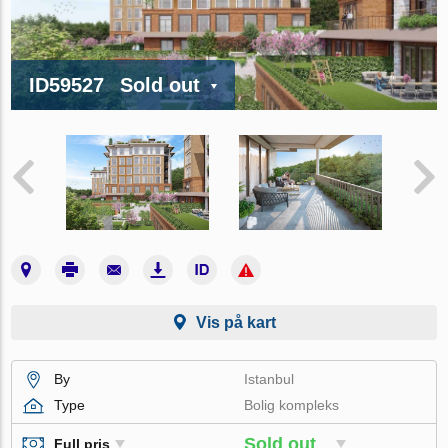
ID59527
Sold out
Vis på kart
By
Istanbul
Type
Bolig kompleks
Sold out
Full pris