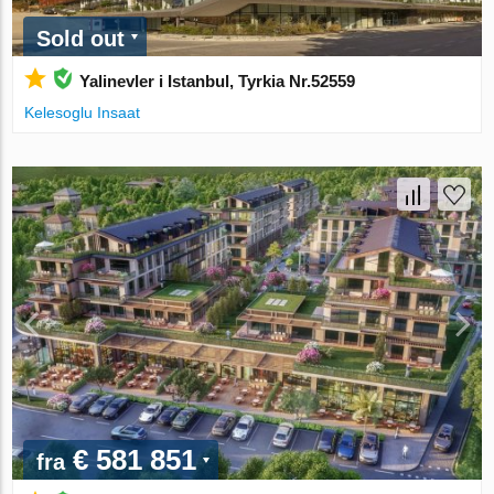
Sold out
Yalinevler i Istanbul, Tyrkia Nr.52559
Kelesoglu Insaat
€ 581 851
fra