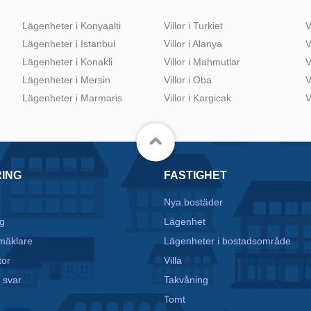
Lägenheter i Konyaalti
Villor i Turkiet
V
Lägenheter i Istanbul
Villor i Alanya
V
Lägenheter i Konakli
Villor i Mahmutlar
V
Lägenheter i Mersin
Villor i Oba
V
Lägenheter i Marmaris
Villor i Kargicak
V
RING
FASTIGHET
Nya bostäder
g
Lägenhet
mäklare
Lägenheter i bostadsområde
tor
Villa
 svar
Takvåning
Tomt