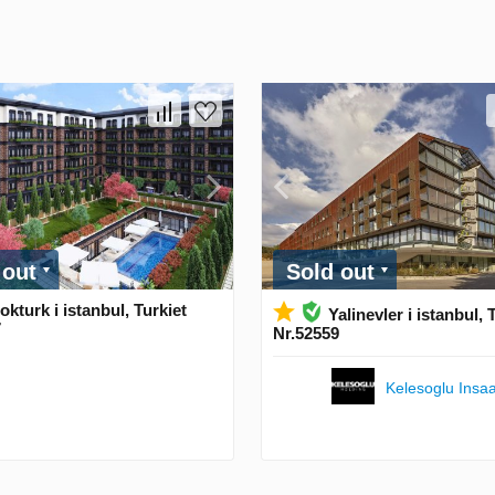
 out
Sold out
kturk i istanbul, Turkiet
Yalinevler i istanbul, 
7
Nr.52559
Kelesoglu Insaa