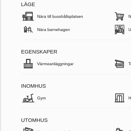
LÄGE
Nära till busshållsplatsen
N
Nära barnehagen
U
EGENSKAPER
Värmeanläggningar
T
INOMHUS
Gym
H
UTOMHUS