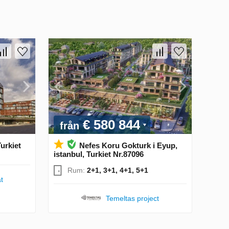
€ 580 844
från
Turkiet
Nefes Koru Gokturk i Eyup,
istanbul, Turkiet Nr.87096
Rum:
2+1, 3+1, 4+1, 5+1
t
Temeltas project