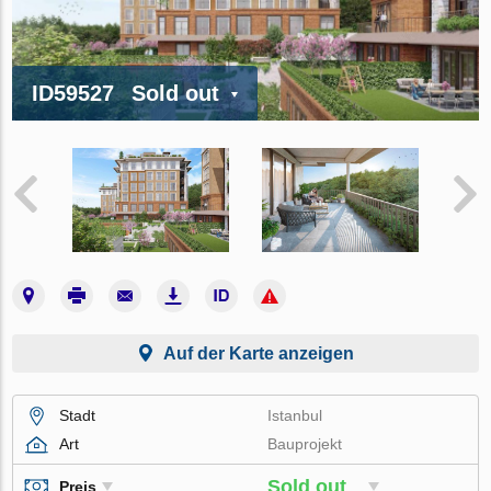
ID59527
Sold out
Auf der Karte anzeigen
Stadt
Istanbul
Art
Bauprojekt
Sold out
Preis