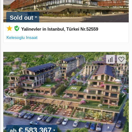
Sold out
Yalinevler in Istanbul, Türkei Nr.52559
Kelesoglu Insaat
€ 583 367
ab