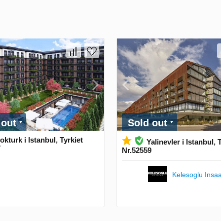
 out
Sold out
kturk i Istanbul, Tyrkiet
Yalinevler i Istanbul, 
7
Nr.52559
Kelesoglu Insaa