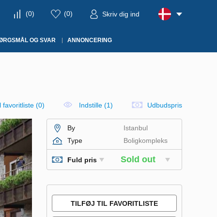
(
0
)
(
0
)
Skriv dig ind
ØRGSMÅL OG SVAR
ANNONCERING
il favoritliste
(
0
)
Indstille (1)
Udbudspris
By
Istanbul
Type
Boligkompleks
Sold out
Fuld pris
TILFØJ TIL FAVORITLISTE