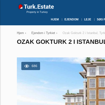
Property in Turkey
HJEM
EJENDOM
LEJE
SØG 
Hjem
›
Ejendom i Tyrkiet
›
Ozak Gokturk 2 i Istanbul, Tyrk
OZAK GOKTURK 2 I ISTANBUL
686