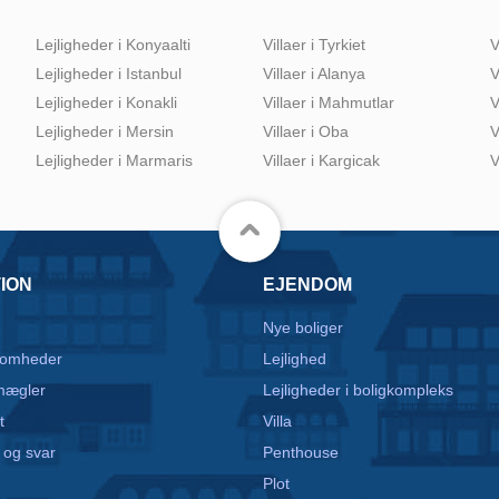
Lejligheder i Konyaalti
Villaer i Tyrkiet
V
Lejligheder i Istanbul
Villaer i Alanya
V
Lejligheder i Konakli
Villaer i Mahmutlar
V
Lejligheder i Mersin
Villaer i Oba
V
Lejligheder i Marmaris
Villaer i Kargicak
V
ION
EJENDOM
Nye boliger
somheder
Lejlighed
mægler
Lejligheder i boligkompleks
t
Villa
 og svar
Penthouse
Plot