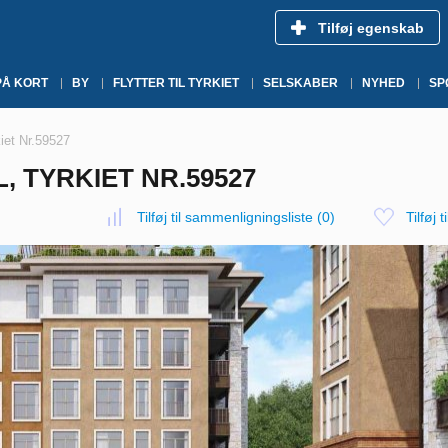
Tilføj egenskab
PÅ KORT
BY
FLYTTER TIL TYRKIET
SELSKABER
NYHED
SP
iet Nr.59527
, TYRKIET NR.59527
Tilføj til sammenligningsliste
(
0
)
Tilføj t