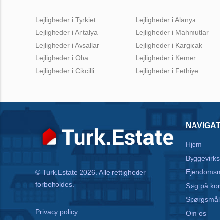
Lejligheder i Tyrkiet
Lejligheder i Alanya
Lejligheder i Antalya
Lejligheder i Mahmutlar
Lejligheder i Avsallar
Lejligheder i Kargicak
Lejligheder i Oba
Lejligheder i Kemer
Lejligheder i Cikcilli
Lejligheder i Fethiye
NAVIGAT
Hjem
Byggevirk
Ejendoms
© Turk.Estate 2026. Alle rettigheder
forbeholdes.
Søg på kor
Spørgsmål
Privacy policy
Om os