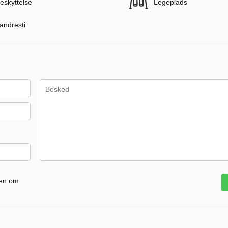
eskyttelse
Legeplads
andresti
gen om