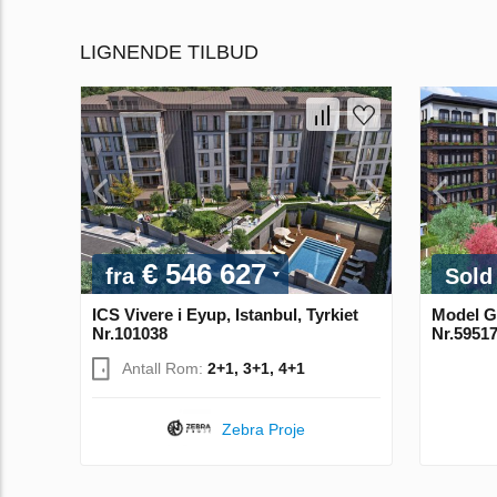
LIGNENDE TILBUD
€ 546 627
fra
Sold
ICS Vivere i Eyup, Istanbul, Tyrkiet
Model Go
Nr.101038
Nr.5951
Antall Rom:
2+1, 3+1, 4+1
Zebra Proje