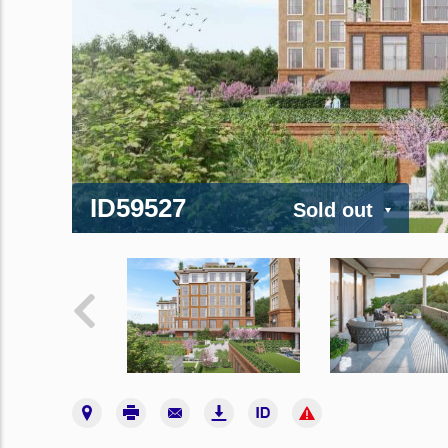
ID59527
Sold out