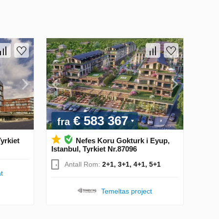
€ 583 367
fra
Tyrkiet
Nefes Koru Gokturk i Eyup,
Istanbul, Tyrkiet Nr.87096
Antall Rom:
2+1, 3+1, 4+1, 5+1
t
Temeltas project