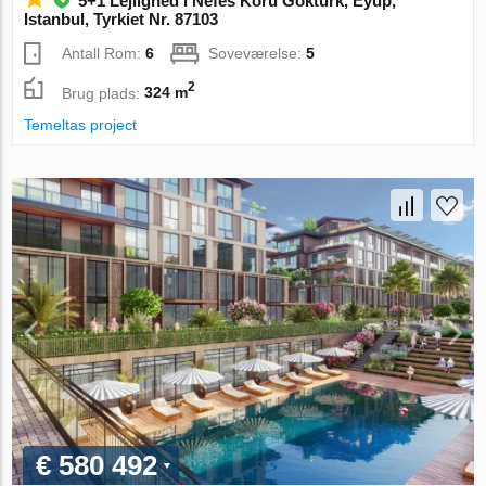
5+1 Lejlighed i Nefes Koru Gokturk, Eyup,
Istanbul, Tyrkiet Nr. 87103
Antall Rom:
6
Soveværelse:
5
2
Brug plads:
324 m
Temeltas project
€ 580 492