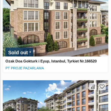
Sold out
Ozak Doa Gokturk i Eyup, Istanbul, Tyrkiet Nr.166520
PT PROJE PAZARLAMA