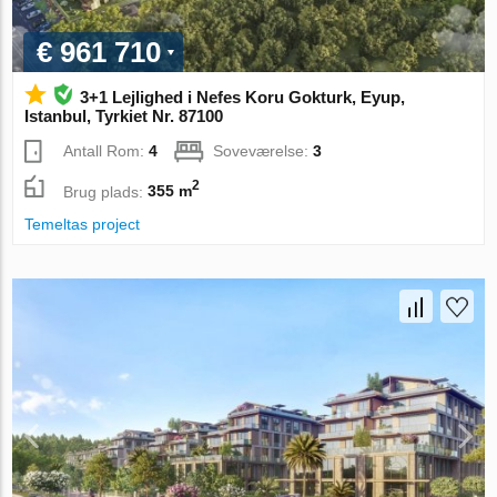
€ 961 710
3+1 Lejlighed i Nefes Koru Gokturk, Eyup,
Istanbul, Tyrkiet Nr. 87100
Antall Rom:
4
Soveværelse:
3
2
Brug plads:
355 m
Temeltas project