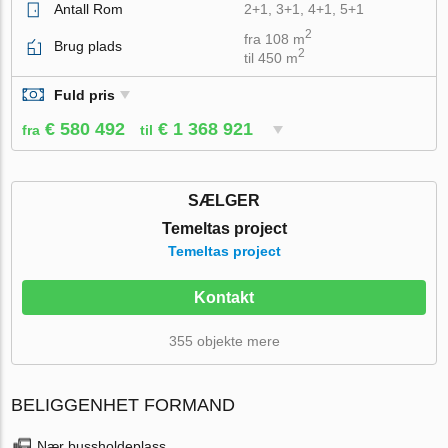
Antall Rom
2+1, 3+1, 4+1, 5+1
2
fra 108 m
Brug plads
2
til 450 m
Fuld pris
€ 580 492
€ 1 368 921
fra
til
SÆLGER
Temeltas project
Temeltas project
Kontakt
355 objekte mere
BELIGGENHET FORMAND
Nær bussholdeplass