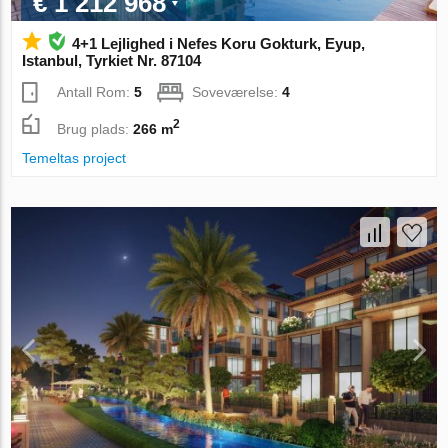
€ 1 212 968
4+1 Lejlighed i Nefes Koru Gokturk, Eyup,
Istanbul, Tyrkiet Nr. 87104
Antall Rom:
5
Soveværelse:
4
2
Brug plads:
266 m
Temeltas project