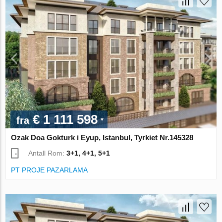
€ 1 111 598
fra
Ozak Doa Gokturk i Eyup, Istanbul, Tyrkiet Nr.145328
Antall Rom:
3+1, 4+1, 5+1
PT PROJE PAZARLAMA