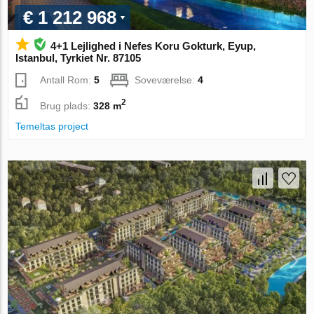
€ 1 212 968
4+1 Lejlighed i Nefes Koru Gokturk, Eyup,
Istanbul, Tyrkiet Nr. 87105
Antall Rom:
5
Soveværelse:
4
2
Brug plads:
328 m
Temeltas project