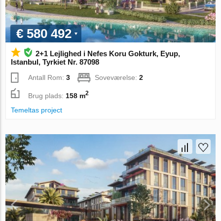
€ 580 492
2+1 Lejlighed i Nefes Koru Gokturk, Eyup,
Istanbul, Tyrkiet Nr. 87098
Antall Rom:
3
Soveværelse:
2
2
Brug plads:
158 m
Temeltas project