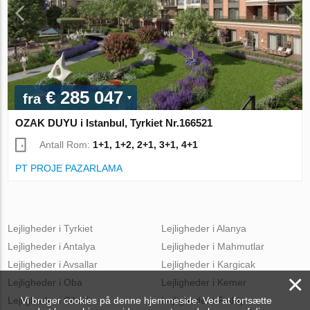
€ 285 047
fra
OZAK DUYU i Istanbul, Tyrkiet Nr.166521
Antall Rom:
1+1, 1+2, 2+1, 3+1, 4+1
PT PROJE PAZARLAMA
Lejligheder i Tyrkiet
Lejligheder i Alanya
Lejligheder i Antalya
Lejligheder i Mahmutlar
Lejligheder i Avsallar
Lejligheder i Kargicak
×
Lejligheder i Oba
Lejligheder i Kemer
Vi bruger cookies på denne hjemmeside. Ved at fortsætte
Lejligheder i Cikcilli
Lejligheder i Fethiye