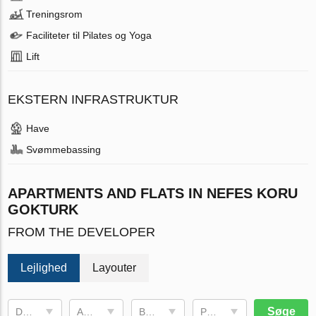
Treningsrom
Faciliteter til Pilates og Yoga
Lift
EKSTERN INFRASTRUKTUR
Have
Svømmebassing
APARTMENTS AND FLATS IN NEFES KORU
GOKTURK
FROM THE DEVELOPER
Lejlighed
Layouter
Søge
Dato for fullstendig program
Antall Rom
Brug plads
Pris, €