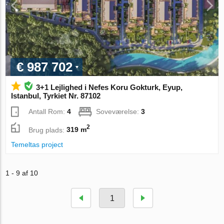
€ 987 702
3+1 Lejlighed i Nefes Koru Gokturk, Eyup,
Istanbul, Tyrkiet Nr. 87102
Antall Rom:
4
Soveværelse:
3
2
Brug plads:
319 m
Temeltas project
1 - 9 af 10
1