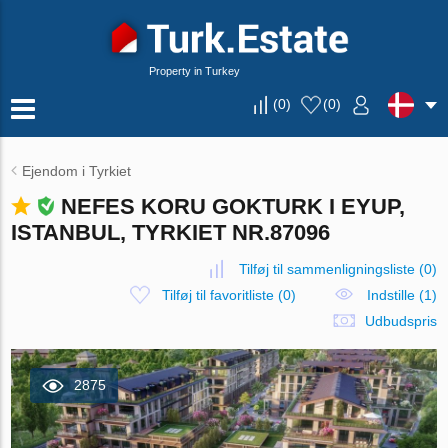
Property in Turkey
(
0
)
(
0
)
Ejendom i Tyrkiet
NEFES KORU GOKTURK I EYUP,
ISTANBUL, TYRKIET NR.87096
Tilføj til sammenligningsliste
(
0
)
Tilføj til favoritliste
(
0
)
Indstille (1)
Udbudspris
2875