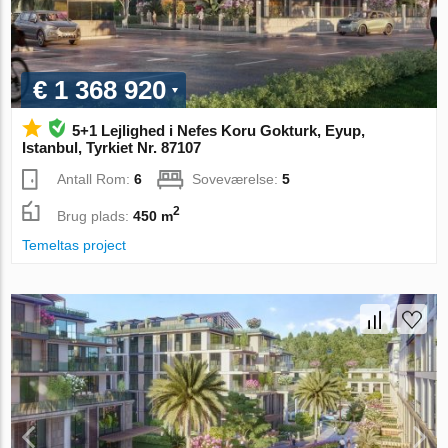
€ 1 368 920
5+1 Lejlighed i Nefes Koru Gokturk, Eyup,
Istanbul, Tyrkiet Nr. 87107
Antall Rom:
6
Soveværelse:
5
2
Brug plads:
450 m
Temeltas project