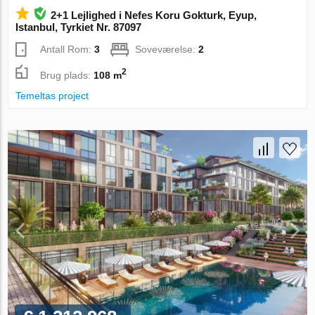
2+1 Lejlighed i Nefes Koru Gokturk, Eyup,
Istanbul, Tyrkiet Nr. 87097
Antall Rom:
3
Soveværelse:
2
2
Brug plads:
108 m
Temeltas project