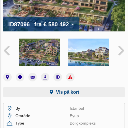
ID87096
fra
€ 580 492
Vis på kort
By
Istanbul
Område
Eyup
Type
Boligkompleks