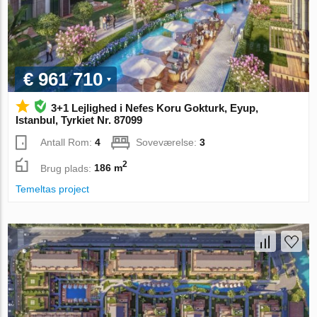
€ 961 710
3+1 Lejlighed i Nefes Koru Gokturk, Eyup,
Istanbul, Tyrkiet Nr. 87099
Antall Rom:
4
Soveværelse:
3
2
Brug plads:
186 m
Temeltas project