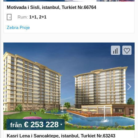
Motivada i Sisli, istanbul, Turkiet Nr.66764
Rum:
1+1, 2+1
Zebra Proje
€ 253 228
från
Kasri Lena i Sancaktepe, istanbul, Turkiet Nr.63243