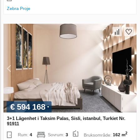
Zebra Proje
€ 594 168
3+1 Lägenhet i Taksim Palas, Sisli, istanbul, Turkiet Nr.
91911
2
Rum:
4
Sovrum:
3
Bruksområde:
162 m