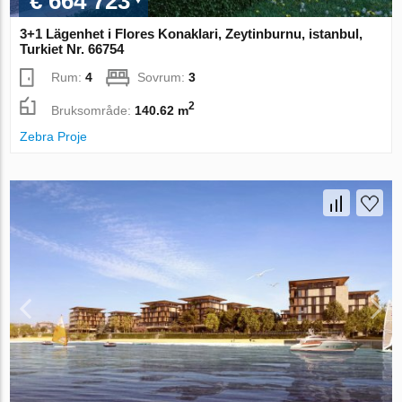
€ 664 723
3+1 Lägenhet i Flores Konaklari, Zeytinburnu, istanbul,
Turkiet Nr. 66754
Rum:
4
Sovrum:
3
2
Bruksområde:
140.62 m
Zebra Proje