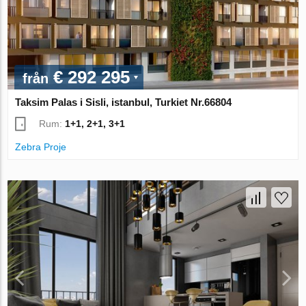
€ 292 295
från
Taksim Palas i Sisli, istanbul, Turkiet Nr.66804
Rum:
1+1, 2+1, 3+1
Zebra Proje