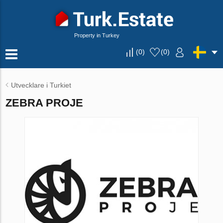
Property in Turkey
(
0
)
(
0
)
Utvecklare i Turkiet
ZEBRA PROJE