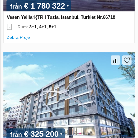
€ 1 780 322
från
Vesen Yalilari{TR i Tuzla, istanbul, Turkiet Nr.66718
Rum:
3+1, 4+1, 5+1
Zebra Proje
€ 325 200
från