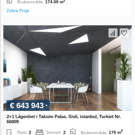
2
Bruksområde:
174.09 m
Zebra Proje
€ 643 943
2+1 Lägenhet i Taksim Palas, Sisli, istanbul, Turkiet Nr.
66809
2
Rum:
3
Sovrum:
2
Bruksområde:
176 m