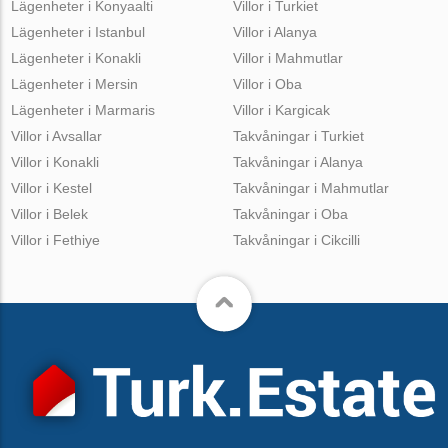
Lägenheter i Konyaalti
Villor i Turkiet
Lägenheter i Istanbul
Villor i Alanya
Lägenheter i Konakli
Villor i Mahmutlar
Lägenheter i Mersin
Villor i Oba
Lägenheter i Marmaris
Villor i Kargicak
Villor i Avsallar
Takvåningar i Turkiet
Villor i Konakli
Takvåningar i Alanya
Villor i Kestel
Takvåningar i Mahmutlar
Villor i Belek
Takvåningar i Oba
Villor i Fethiye
Takvåningar i Cikcilli