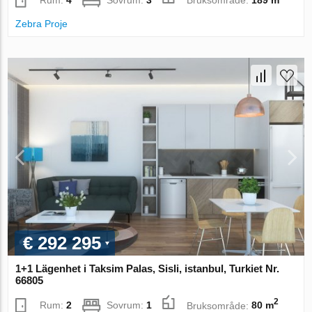
Rum:
4
Sovrum:
3
Bruksområde:
189 m
Zebra Proje
€ 292 295
1+1 Lägenhet i Taksim Palas, Sisli, istanbul, Turkiet Nr.
66805
2
Rum:
2
Sovrum:
1
Bruksområde:
80 m