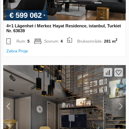
€ 599 062
4+1 Lägenhet i Merkez Hayat Residence, istanbul, Turkiet
Nr. 63639
2
Rum:
5
Sovrum:
4
Bruksområde:
281 m
Zebra Proje