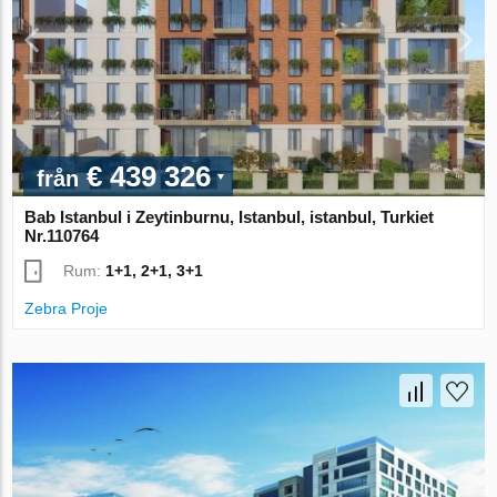
€ 439 326
från
Bab Istanbul i Zeytinburnu, Istanbul, istanbul, Turkiet
Nr.110764
Rum:
1+1, 2+1, 3+1
Zebra Proje