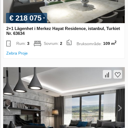
€ 218 075
2+1 Lägenhet i Merkez Hayat Residence, istanbul, Turkiet
Nr. 63634
2
Rum:
3
Sovrum:
2
Bruksområde:
109 m
Zebra Proje