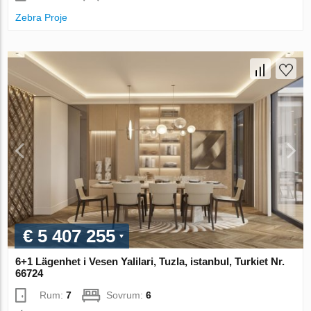
Zebra Proje
€ 5 407 255
6+1 Lägenhet i Vesen Yalilari, Tuzla, istanbul, Turkiet Nr.
66724
Rum:
7
Sovrum:
6