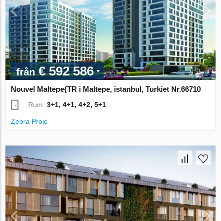
€ 592 586
från
Nouvel Maltepe{TR i Maltepe, istanbul, Turkiet Nr.66710
Rum:
3+1, 4+1, 4+2, 5+1
Zebra Proje