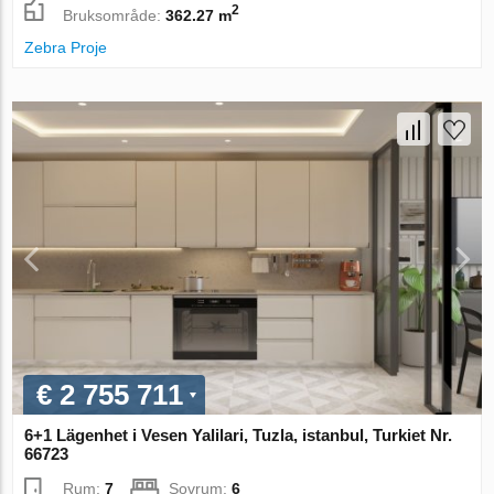
2
Bruksområde:
362.27 m
Zebra Proje
€ 2 755 711
6+1 Lägenhet i Vesen Yalilari, Tuzla, istanbul, Turkiet Nr.
66723
Rum:
7
Sovrum:
6