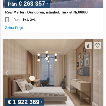
€ 263 357
från
Real Merter i Gungoren, istanbul, Turkiet Nr.66800
Rum:
1+1, 2+1
Zebra Proje
€ 1 922 369