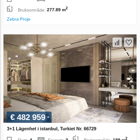
2
Bruksområde:
277.89 m
Zebra Proje
€ 482 959
3+1 Lägenhet i istanbul, Turkiet Nr. 66729
2