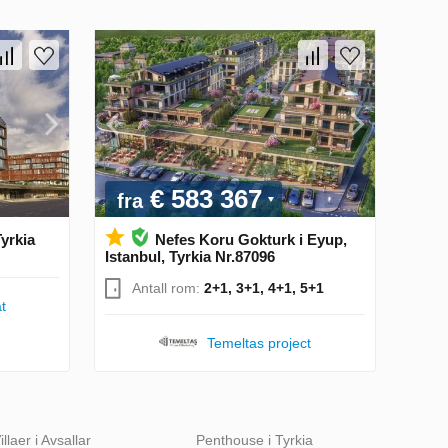
€ 583 367
fra
Tyrkia
Nefes Koru Gokturk i Eyup,
Istanbul, Tyrkia Nr.87096
Antall rom:
2+1, 3+1, 4+1, 5+1
t
Temeltas project
illaer i Avsallar
Penthouse i Tyrkia