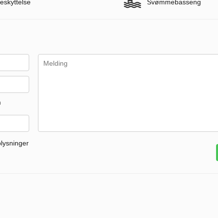
eskyttelse
Svømmebasseng
m
plysninger