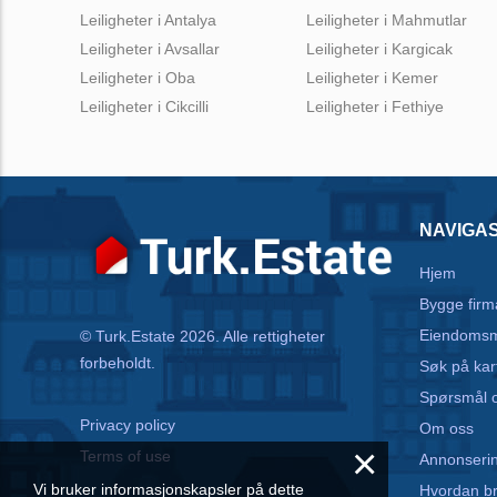
Leiligheter i Antalya
Leiligheter i Mahmutlar
Leiligheter i Avsallar
Leiligheter i Kargicak
Leiligheter i Oba
Leiligheter i Kemer
Leiligheter i Cikcilli
Leiligheter i Fethiye
NAVIGA
Hjem
Bygge firm
Eiendomsm
© Turk.Estate 2026. Alle rettigheter
forbeholdt.
Søk på kar
Spørsmål o
Privacy policy
Om oss
×
Terms of use
Annonseri
Vi bruker informasjonskapsler på dette
Hvordan b