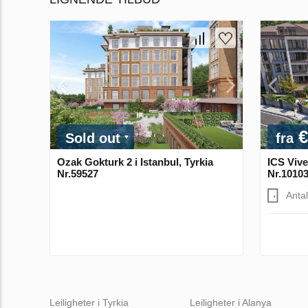
€
Sold out
fra
Ozak Gokturk 2 i Istanbul, Tyrkia
ICS Vive
Nr.59527
Nr.1010
Anta
Leiligheter i Tyrkia
Leiligheter i Alanya