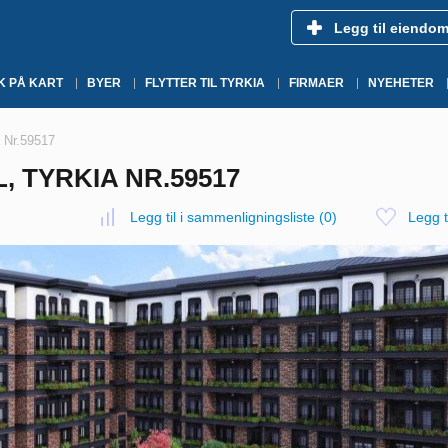
Legg til eiendo
K PÅ KART
BYER
FLYTTER TIL TYRKIA
FIRMAER
NYEHETER
a Nr.59517
 TYRKIA NR.59517
Legg til i sammenligningsliste
(
0
)
Legg ti