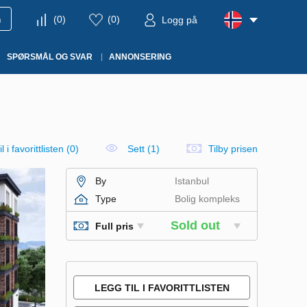
m
(
0
)
(
0
)
Logg på
SPØRSMÅL OG SVAR
ANNONSERING
l i favorittlisten
(
0
)
Sett (1)
Tilby prisen
By
Istanbul
Type
Bolig kompleks
Sold out
Full pris
LEGG TIL I FAVORITTLISTEN