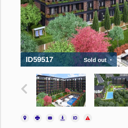
ID59517
Sold out