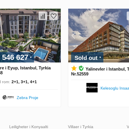
 546 627
Sold out
re i Eyup, Istanbul, Tyrkia
Yalinevler i Istanbul, 
38
Nr.52559
ll rom:
2+1, 3+1, 4+1
Kelesoglu Insaa
Zebra Proje
Leiligheter i Konyaalti
Villaer i Tyrkia
V