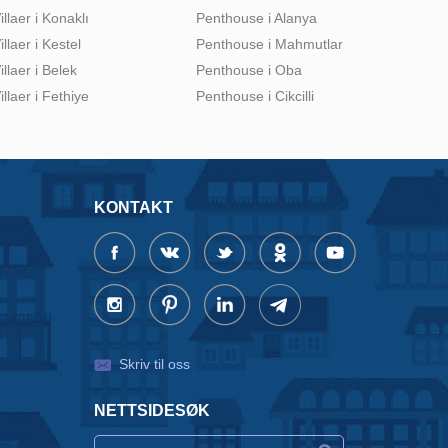
illaer i Konaklı
Penthouse i Alanya
illaer i Kestel
Penthouse i Mahmutlar
illaer i Belek
Penthouse i Oba
illaer i Fethiye
Penthouse i Cikcilli
KONTAKT
Skriv til oss
NETTSIDESØK