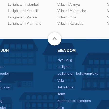
Leiligheter i Istanbul
Villaer i Alanya
V
Leiligheter i Konakli
Villaer i Mahmutlar
V
Leiligheter i Mersin
Villaer i Oba
V
Leiligheter i Marmaris
Villaer i Kargicak
V
SJON
EIENDOM
Nye Bolig
aer
Leilighet
egler
Leiligheter i boligkompleks
t
Villa
g svar
Takleilighet
Tomt
ng
Kommersiell eiendom
ruke
Leie