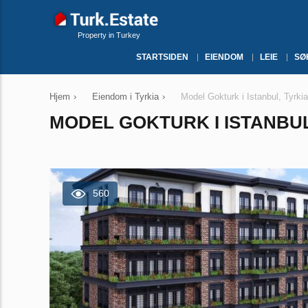
Property in Turkey
STARTSIDEN
EIENDOM
LEIE
SØ
Hjem
›
Eiendom i Tyrkia
›
Model Gokturk i Istanbul, Tyrki
MODEL GOKTURK I ISTANBUL,
560