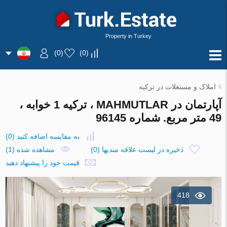
Property in Turkey
)
0
(
)
0
(
املاک و مستغلات در ترکیه
آپارتمان در MAHMUTLAR ، ترکیه 1 خوابه ،
49 متر مربع. شماره 96145
به مقایسه اضافه کنید
(
0
)
ذخیره در لیست علاقه مندیها
(
0
)
مشاهده شده (1)
قیمت خود را پیشنهاد دهید
418