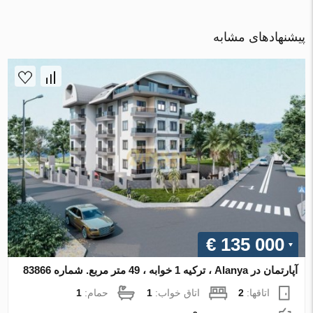
پیشنهادهای مشابه
€ 135 000
آپارتمان در Alanya ، ترکیه 1 خوابه ، 49 متر مربع. شماره 83866
اتاقها:
2
اتاق خواب:
1
حمام:
1