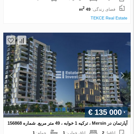
2
فضای زندگی:
49 m
TEKCE Real Estate
€ 135 000
آپارتمان در Mersin ، ترکیه 1 خوابه ، 49 متر مربع. شماره 156868
اتاقها:
2
اتاق خواب:
1
حمام:
1