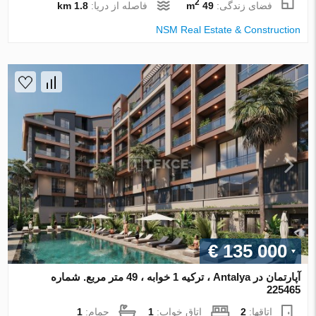
2
فضای زندگی:
49 m
فاصله از دریا:
1.8 km
NSM Real Estate & Construction
€ 135 000
آپارتمان در Antalya ، ترکیه 1 خوابه ، 49 متر مربع. شماره
225465
اتاقها:
2
اتاق خواب:
1
حمام:
1