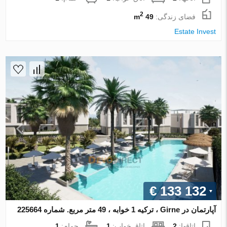
2
فضای زندگی:
49 m
Estate Invest
€ 133 132
آپارتمان در Girne ، ترکیه 1 خوابه ، 49 متر مربع. شماره 225664
اتاقها:
2
اتاق خواب:
1
حمام:
1