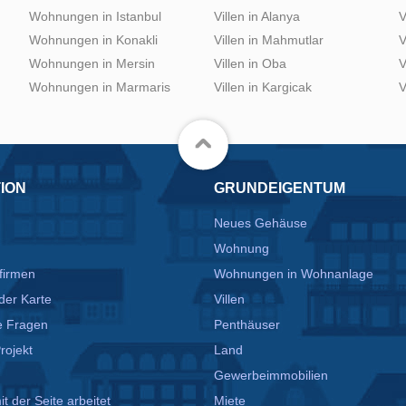
Wohnungen in Istanbul
Villen in Alanya
V
Wohnungen in Konakli
Villen in Mahmutlar
V
Wohnungen in Mersin
Villen in Oba
V
Wohnungen in Marmaris
Villen in Kargicak
V
ION
GRUNDEIGENTUM
Neues Gehäuse
Wohnung
firmen
Wohnungen in Wohnanlage
der Karte
Villen
te Fragen
Penthäuser
rojekt
Land
Gewerbeimmobilien
t der Seite arbeitet
Miete