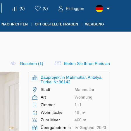
(
0
)
(
0
)
Einloggen
NACHRICHTEN
OFT GESTELLTE FRAGEN
WERBUNG
Gesehen (1)
Bieten Sie Ihren Preis an
Bauprojekt in Mahmutlar, Antalya,
Türkei Nr.96142
Stadt
Mahmutlar
Art
Wohnung
Zimmer
1+1
Wohnfläche
49 m²
Zum Meer
400 m
Übergabetermin
IV Gegend, 2023