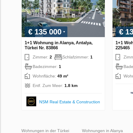
€ 135 000
€ 1
1+1 Wohnung in Alanya, Antalya,
1+1 Wohn
Türkei Nr. 83866
225465
Zimmer:
2
Schlafzimmer:
1
Zim
Badezimmer:
1
Bade
Wohnfläche:
49 m²
Wohn
Entf. Zum Meer:
1.8 km
NSM Real Estate & Construction
Wohnungen in der Türkei
Wohnungen in Alanya