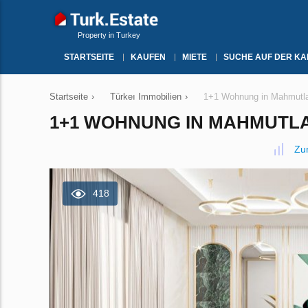
Property in Turkey
STARTSEITE
KAUFEN
MIETE
SUCHE AUF DER KA
Startseite
›
Türkeı Immobilien
›
1+1 Wohnung in Mahmutlar
1+1 WOHNUNG IN MAHMUTLAR
Zu
418