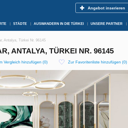
Angebot inserieren
RTE
STÄDTE
AUSWANDERN IN DIE TÜRKEI
UNSERE PARTNER
, Antalya, Türkei Nr. 96145
, ANTALYA, TÜRKEI NR. 96145
m Vergleich hinzufügen
(
0
)
Zur Favoritenliste hinzufügen
(
0
)