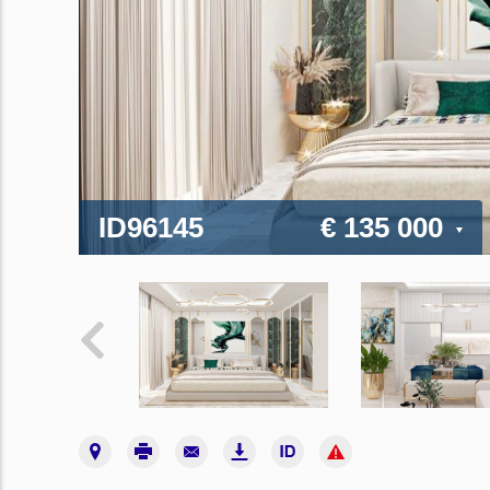
ID96145
€ 135 000