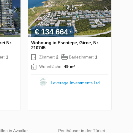
€ 134 664
ei Nr.
Wohnung in Esentepe, Girne, Nr.
210745
er:
1
Zimmer:
2
Badezimmer:
1
Wohnfläche:
49 m²
Leverage Investments Ltd.
illen in Avsallar
Penthäuser in der Türkei