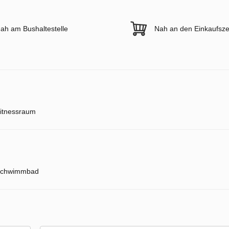
ah am Bushaltestelle
Nah an den Einkaufsze
itnessraum
chwimmbad