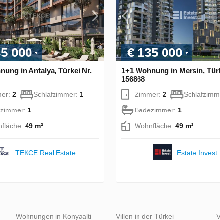
35 000
€ 135 000
ung in Antalya, Türkei Nr.
1+1 Wohnung in Mersin, Türk
156868
mer:
2
Schlafzimmer:
1
Zimmer:
2
Schlafzimm
zimmer:
1
Badezimmer:
1
fläche:
49 m²
Wohnfläche:
49 m²
TEKCE Real Estate
Estate Invest
Wohnungen in Konyaalti
Villen in der Türkei
V