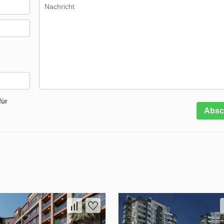
für
Absc