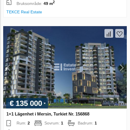
2
Bruksområde:
49 m
TEKCE Real Estate
€ 135 000
1+1 Lägenhet i Mersin, Turkiet Nr. 156868
Rum:
2
Sovrum:
1
Badrum:
1