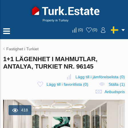
Property in Turkey
(
0
)
(
0
)
Fastighet i Turkiet
1+1 LÄGENHET I MAHMUTLAR,
ANTALYA, TURKIET NR. 96145
Lägg till i jämförelselista
(
0
)
Lägg till i favoritlista
(
0
)
Ställa (1)
Anbudspris
418