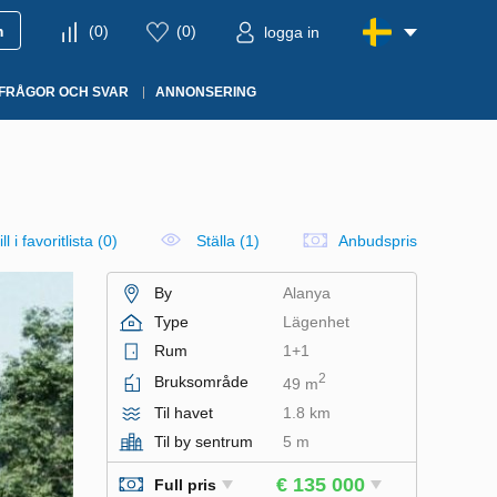
m
(
0
)
(
0
)
logga in
FRÅGOR OCH SVAR
ANNONSERING
ll i favoritlista
(
0
)
Ställa (1)
Anbudspris
By
Alanya
Type
Lägenhet
Rum
1+1
2
Bruksområde
49 m
Til havet
1.8 km
Til by sentrum
5 m
€ 135 000
Full pris