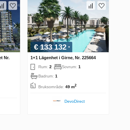
€ 133 132
t Nr.
1+1 Lägenhet i Girne, Nr. 225664
Rum:
2
Sovrum:
1
Badrum:
1
2
Bruksområde:
49 m
DevoDirect