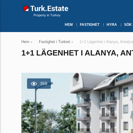
Property in Turkey
HEM
FASTIGHET
HYRA
SÖK
Hem
›
Fastighet i Turkiet
›
1+1 Lägenhet i Alanya, Antalya
1+1 LÄGENHET I ALANYA, ANT
359