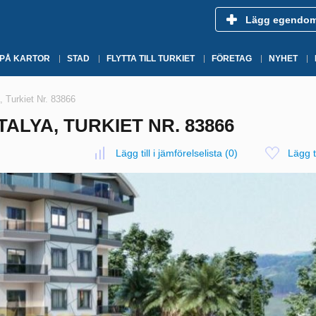
Lägg egendo
 PÅ KARTOR
STAD
FLYTTA TILL TURKIET
FÖRETAG
NYHET
, Turkiet Nr. 83866
ALYA, TURKIET NR. 83866
Lägg till i jämförelselista
(
0
)
Lägg ti