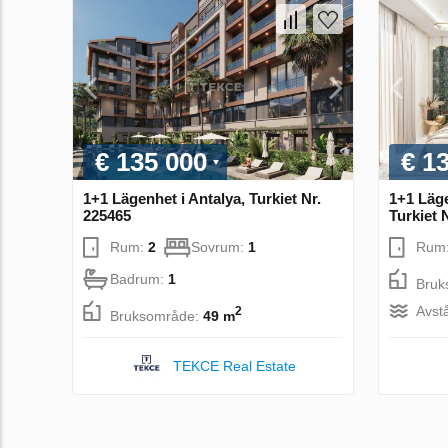
€ 135 000
€ 1
1+1 Lägenhet i Antalya, Turkiet Nr.
1+1 Läge
225465
Turkiet 
Rum:
2
Sovrum:
1
Rum
Badrum:
1
Bruk
Avstå
2
Bruksområde:
49 m
TEKCE Real Estate