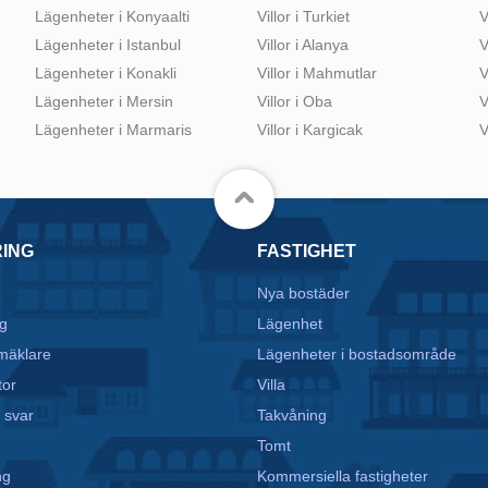
Lägenheter i Konyaalti
Villor i Turkiet
V
Lägenheter i Istanbul
Villor i Alanya
V
Lägenheter i Konakli
Villor i Mahmutlar
V
Lägenheter i Mersin
Villor i Oba
V
Lägenheter i Marmaris
Villor i Kargicak
V
RING
FASTIGHET
Nya bostäder
g
Lägenhet
mäklare
Lägenheter i bostadsområde
tor
Villa
 svar
Takvåning
Tomt
ng
Kommersiella fastigheter