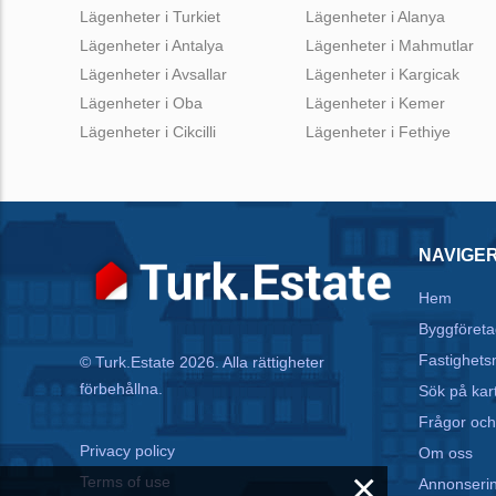
Lägenheter i Turkiet
Lägenheter i Alanya
Lägenheter i Antalya
Lägenheter i Mahmutlar
Lägenheter i Avsallar
Lägenheter i Kargicak
Lägenheter i Oba
Lägenheter i Kemer
Lägenheter i Cikcilli
Lägenheter i Fethiye
NAVIGE
Hem
Byggföreta
Fastighets
© Turk.Estate 2026. Alla rättigheter
förbehållna.
Sök på kar
Frågor och
Privacy policy
Om oss
×
Terms of use
Annonseri