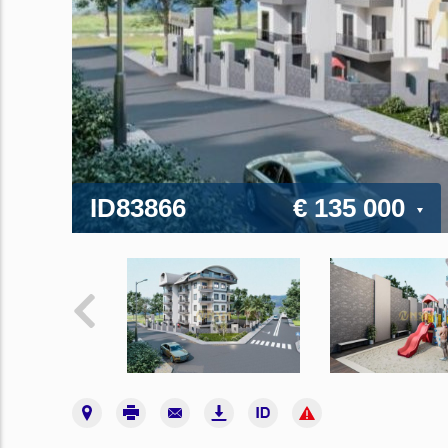
ID83866
€ 135 000