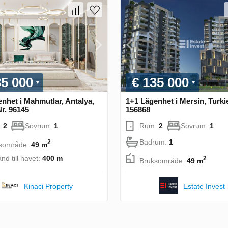
35 000
€ 135 000
nhet i Mahmutlar, Antalya,
1+1 Lägenhet i Mersin, Turkie
Nr. 96145
156868
:
2
Sovrum:
1
Rum:
2
Sovrum:
1
Badrum:
1
2
sområde:
49 m
nd till havet:
400 m
2
Bruksområde:
49 m
Kinaci Property
Estate Invest