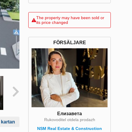
The property may have been sold or
its price changed
FÖRSÄLJARE
Елизавета
Rukovoditel otdela prodazh
 kartan
NSM Real Estate & Construction