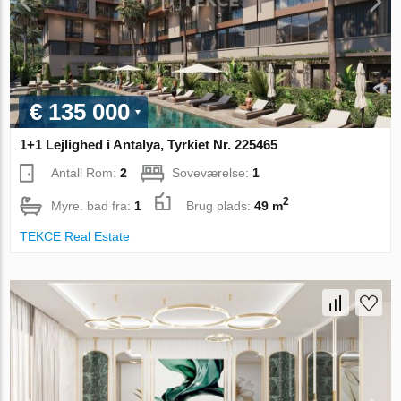
€ 135 000
1+1 Lejlighed i Antalya, Tyrkiet Nr. 225465
Antall Rom:
2
Soveværelse:
1
2
Myre. bad fra:
1
Brug plads:
49 m
TEKCE Real Estate