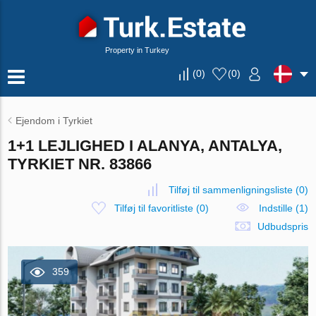
Property in Turkey
(
0
)
(
0
)
Ejendom i Tyrkiet
1+1 LEJLIGHED I ALANYA, ANTALYA,
TYRKIET NR. 83866
Tilføj til sammenligningsliste
(
0
)
Tilføj til favoritliste
(
0
)
Indstille (1)
Udbudspris
359