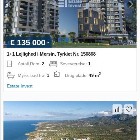
€ 135 000
1+1 Lejlighed i Mersin, Tyrkiet Nr. 156868
Antall Rom:
2
Soveværelse:
1
2
Myre. bad fra:
1
Brug plads:
49 m
Estate Invest