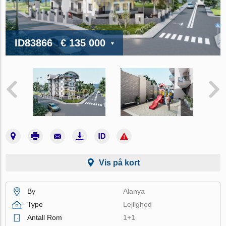
ID83866
€ 135 000
Vis på kort
By
Alanya
Type
Lejlighed
Antall Rom
1+1