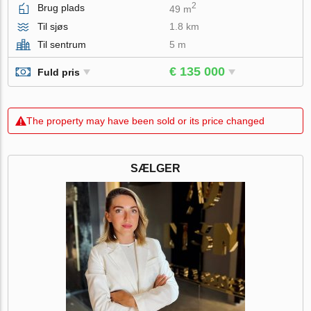
2
Brug plads
49 m
Til sjøs
1.8 km
Til sentrum
5 m
€ 135 000
Fuld pris
The property may have been sold or its price changed
SÆLGER