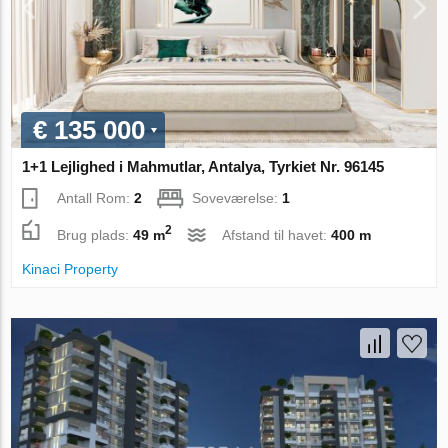
€ 135 000
1+1 Lejlighed i Mahmutlar, Antalya, Tyrkiet Nr. 96145
Antall Rom:
2
Soveværelse:
1
2
Brug plads:
49 m
Afstand til havet:
400 m
Kinaci Property