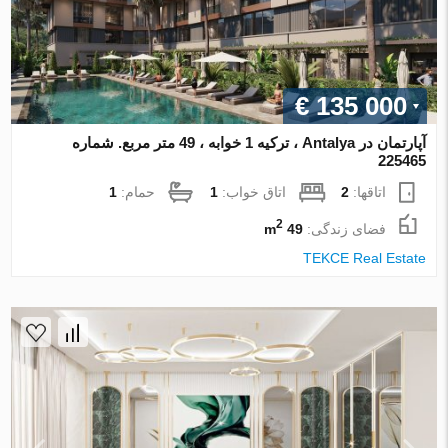
€ 135 000
آپارتمان در Antalya ، ترکیه 1 خوابه ، 49 متر مربع. شماره
225465
اتاقها:
2
اتاق خواب:
1
حمام:
1
2
فضای زندگی:
49 m
TEKCE Real Estate