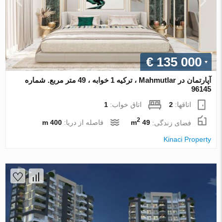
€ 135 000
آپارتمان در Mahmutlar ، ترکیه 1 خوابه ، 49 متر مربع. شماره
96145
اتاقها:
2
اتاق خواب:
1
2
فضای زندگی:
49 m
فاصله از دریا:
400 m
Kinaci Property