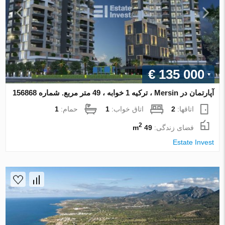
€ 135 000
آپارتمان در Mersin ، ترکیه 1 خوابه ، 49 متر مربع. شماره 156868
اتاقها:
2
اتاق خواب:
1
حمام:
1
2
فضای زندگی:
49 m
Estate Invest