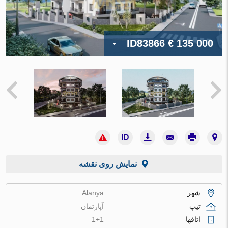
ID83866
€ 135 000
نمایش روی نقشه
شهر
Alanya
تیپ
آپارتمان
اتاقها
1+1