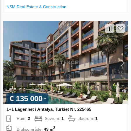
NSM Real Estate & Construction
€ 135 000
1+1 Lägenhet i Antalya, Turkiet Nr. 225465
Rum:
2
Sovrum:
1
Badrum:
1
2
Bruksområde:
49 m