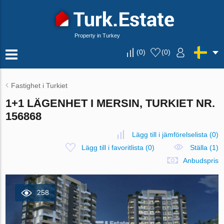
Property in Turkey
(
0
)
(
0
)
Fastighet i Turkiet
1+1 LÄGENHET I MERSIN, TURKIET NR.
156868
Lägg till i jämförelselista
(
0
)
Lägg till i favoritlista
(
0
)
Ställa (1)
Anbudspris
258