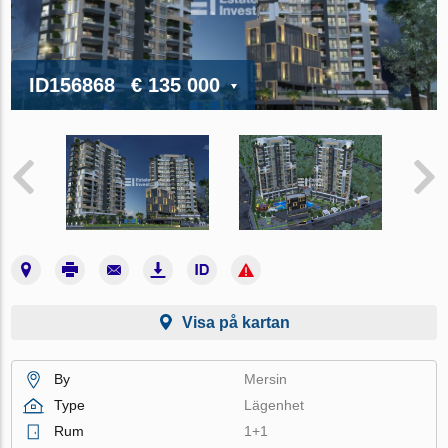
ID156868
€ 135 000
Visa på kartan
By
Mersin
Type
Lägenhet
Rum
1+1