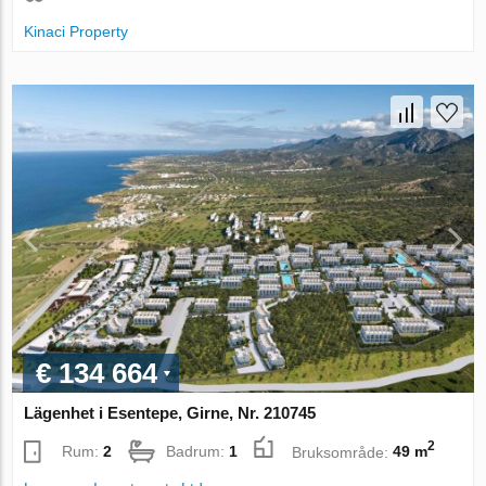
Kinaci Property
€ 134 664
Lägenhet i Esentepe, Girne, Nr. 210745
2
Rum:
2
Badrum:
1
Bruksområde:
49 m