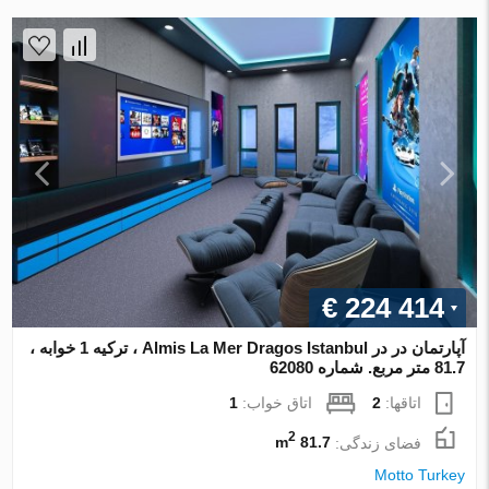
€ 224 414
آپارتمان در در Almis La Mer Dragos Istanbul ، ترکیه 1 خوابه ،
81.7 متر مربع. شماره 62080
اتاقها:
2
اتاق خواب:
1
2
فضای زندگی:
81.7 m
Motto Turkey