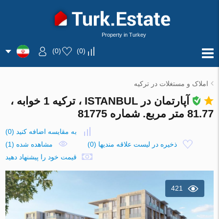
Property in Turkey
)
0
(
)
0
(
املاک و مستغلات در ترکیه
آپارتمان در ISTANBUL ، ترکیه 1 خوابه ،
81.77 متر مربع. شماره 81775
به مقایسه اضافه کنید
(
0
)
ذخیره در لیست علاقه مندیها
(
0
)
مشاهده شده (1)
قیمت خود را پیشنهاد دهید
421