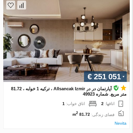
€ 251 051
آپارتمان در در Allsancak Izmir ، ترکیه 1 خوابه ، 81.72
متر مربع. شماره 49923
اتاقها:
2
اتاق خواب:
1
2
فضای زندگی:
81.72 m
Nevita