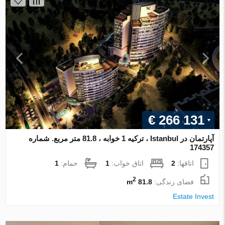
€ 266 131
آپارتمان در Istanbul ، ترکیه 1 خوابه ، 81.8 متر مربع. شماره
174357
اتاقها:
2
اتاق خواب:
1
حمام:
1
2
فضای زندگی:
81.8 m
Estate Invest