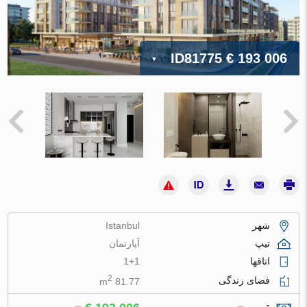
ID81775
€ 193 006
شهر
Istanbul
تیپ
آپارتمان
اتاقها
1+1
2
فضای زندگی
81.77 m