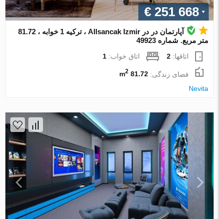
€ 251 668
آپارتمان در در Allsancak Izmir ، ترکیه 1 خوابه ، 81.72
متر مربع. شماره 49923
اتاقها:
2
اتاق خواب:
1
2
فضای زندگی:
81.72 m
Nevita