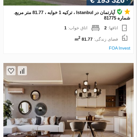
€ 193 326
آپارتمان در Istanbul ، ترکیه 1 خوابه ، 81.77 متر مربع.
شماره 81775
اتاقها:
2
اتاق خواب:
1
2
فضای زندگی:
81.77 m
FOA Invest