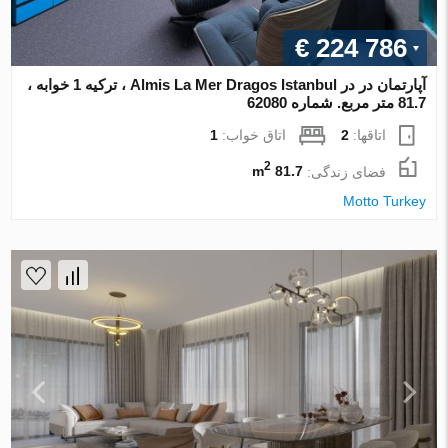
€ 224 786
آپارتمان در در Almis La Mer Dragos Istanbul ، ترکیه 1 خوابه ،
81.7 متر مربع. شماره 62080
اتاقها:
2
اتاق خواب:
1
2
فضای زندگی:
81.7 m
Motto Turkey