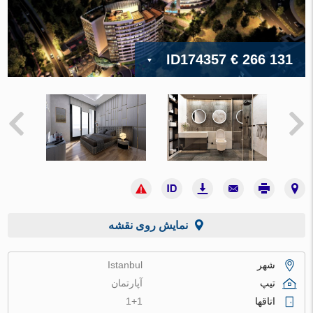
ID174357
€ 266 131
نمایش روی نقشه
شهر
Istanbul
تیپ
آپارتمان
اتاقها
1+1