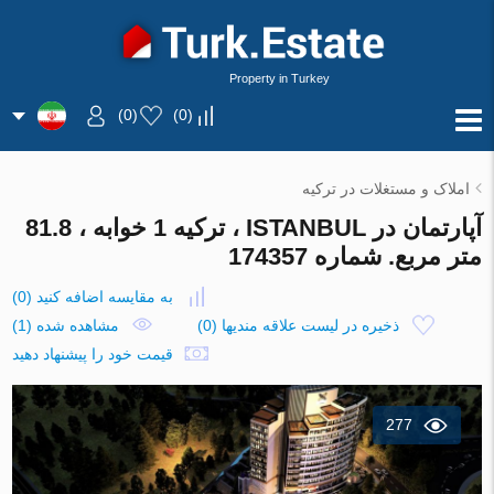
Property in Turkey
)
0
(
)
0
(
املاک و مستغلات در ترکیه
آپارتمان در ISTANBUL ، ترکیه 1 خوابه ، 81.8
متر مربع. شماره 174357
به مقایسه اضافه کنید
(
0
)
ذخیره در لیست علاقه مندیها
(
0
)
مشاهده شده (1)
قیمت خود را پیشنهاد دهید
277