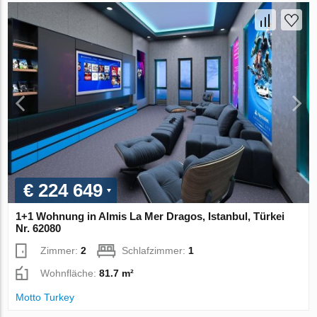
€ 224 649
1+1 Wohnung in Almis La Mer Dragos, Istanbul, Türkei
Nr. 62080
Zimmer:
2
Schlafzimmer:
1
Wohnfläche:
81.7 m²
Motto Turkey