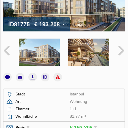
ID81775
€ 193 208
Stadt
Istanbul
Art
Wohnung
Zimmer
1+1
Wohnfläche
81.77 m²
€ 193 208
Preis