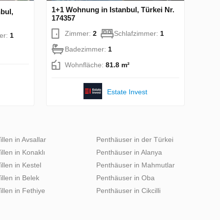
1+1 Wohnung in Istanbul, Türkei Nr.
bul,
174357
Zimmer:
2
Schlafzimmer:
1
er:
1
Badezimmer:
1
Wohnfläche:
81.8 m²
Estate Invest
illen in Avsallar
Penthäuser in der Türkei
illen in Konaklı
Penthäuser in Alanya
illen in Kestel
Penthäuser in Mahmutlar
illen in Belek
Penthäuser in Oba
illen in Fethiye
Penthäuser in Cikcilli