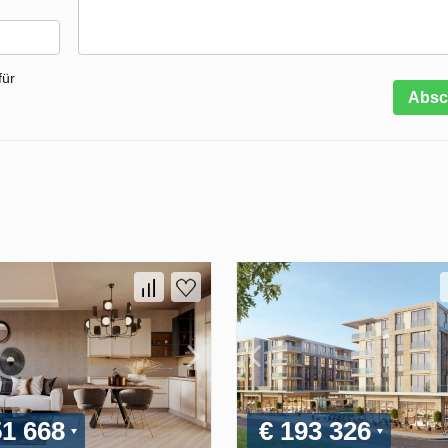
für
Absc
51 668
€ 193 326