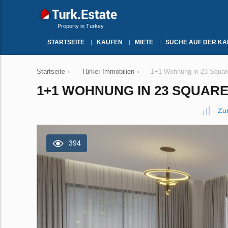
Property in Turkey
STARTSEITE
KAUFEN
MIETE
SUCHE AUF DER KA
Startseite
›
Türkeı Immobilien
›
1+1 Wohnung in 23 Square
1+1 WOHNUNG IN 23 SQUARE,
Zu
394