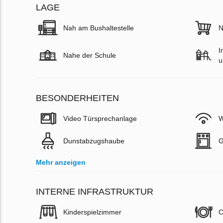
LAGE
Nah am Bushaltestelle
N
I
Nahe der Schule
u
BESONDERHEITEN
Video Türsprechanlage
W
Dunstabzugshaube
G
Mehr anzeigen
INTERNE INFRASTRUKTUR
Kinderspielzimmer
C