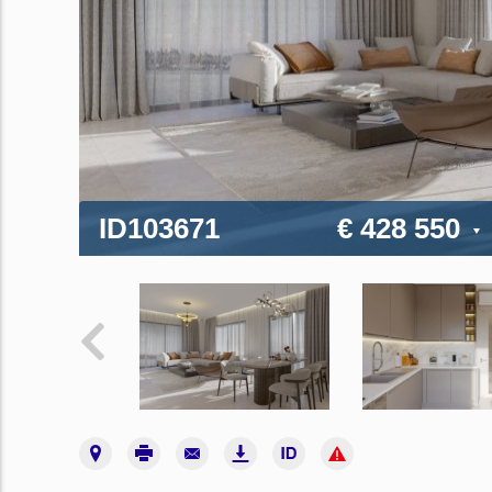
ID103671
€ 428 550