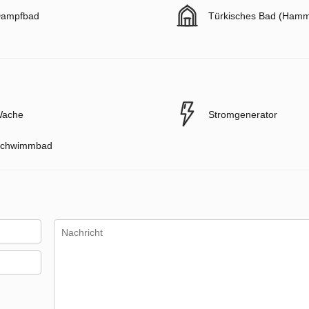
ampfbad
Türkisches Bad (Ham
ache
Stromgenerator
chwimmbad