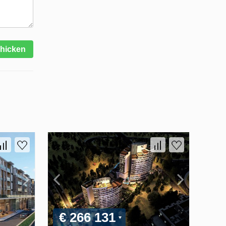
hicken
€ 266 131