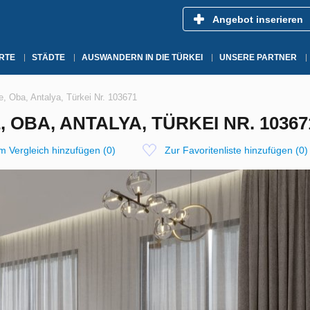
Angebot inserieren
RTE
STÄDTE
AUSWANDERN IN DIE TÜRKEI
UNSERE PARTNER
, Oba, Antalya, Türkei Nr. 103671
 OBA, ANTALYA, TÜRKEI NR. 10367
m Vergleich hinzufügen
(
0
)
Zur Favoritenliste hinzufügen
(
0
)