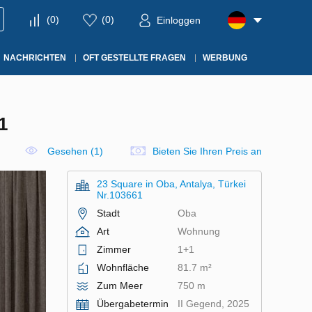
(
0
)
(
0
)
Einloggen
NACHRICHTEN
OFT GESTELLTE FRAGEN
WERBUNG
1
Gesehen (1)
Bieten Sie Ihren Preis an
23 Square in Oba, Antalya, Türkei
Nr.103661
Stadt
Oba
Art
Wohnung
Zimmer
1+1
Wohnfläche
81.7 m²
Zum Meer
750 m
Übergabetermin
II Gegend, 2025