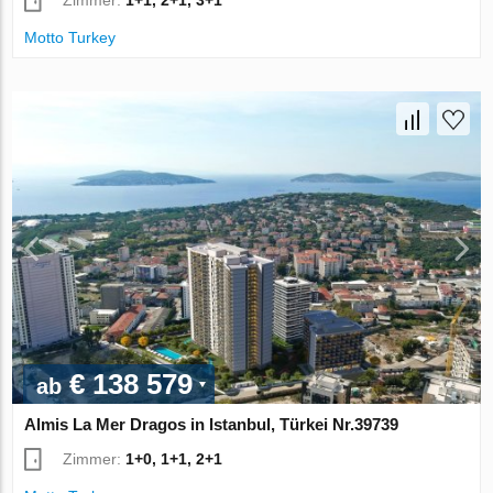
Zimmer:
1+1, 2+1, 3+1
Motto Turkey
€ 138 579
ab
Almis La Mer Dragos in Istanbul, Türkei Nr.39739
Zimmer:
1+0, 1+1, 2+1