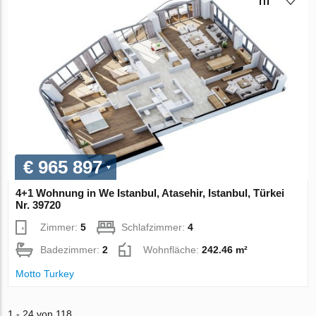
€ 965 897
4+1 Wohnung in We Istanbul, Atasehir, Istanbul, Türkei
Nr. 39720
Zimmer:
5
Schlafzimmer:
4
Badezimmer:
2
Wohnfläche:
242.46 m²
Motto Turkey
1 - 24 von 118