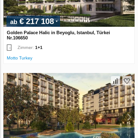
€ 217 108
ab
Golden Palace Halic in Beyoglu, Istanbul, Türkei
Nr.106650
Zimmer:
1+1
Motto Turkey