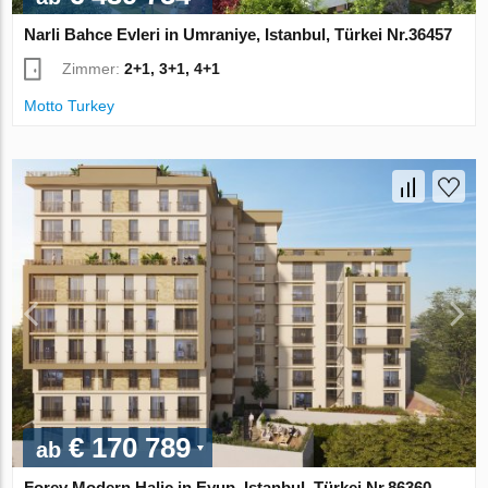
Narli Bahce Evleri in Umraniye, Istanbul, Türkei Nr.36457
Zimmer:
2+1, 3+1, 4+1
Motto Turkey
€ 170 789
ab
Forev Modern Halic in Eyup, Istanbul, Türkei Nr.86360