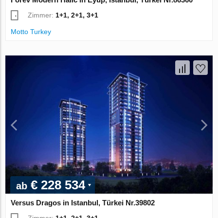
Zimmer:
1+1, 2+1, 3+1
Motto Turkey
€ 228 534
ab
Versus Dragos in Istanbul, Türkei Nr.39802