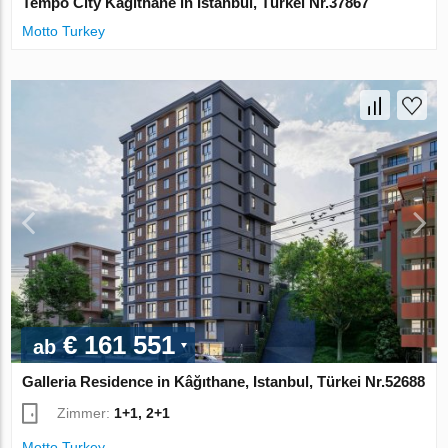
Tempo City Kagithane in Istanbul, Türkei Nr.37867
Motto Turkey
€ 161 551
ab
Galleria Residence in Kâğıthane, Istanbul, Türkei Nr.52688
Zimmer:
1+1, 2+1
Motto Turkey