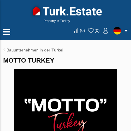
Property in Turkey
(
0
)
(
0
)
Bauunternehmen in der Türkei
MOTTO TURKEY