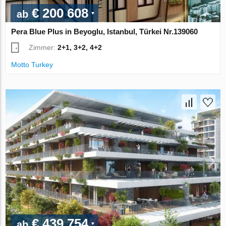
€ 200 608
ab
Pera Blue Plus in Beyoglu, Istanbul, Türkei Nr.139060
Zimmer:
2+1, 3+2, 4+2
Motto Turkey
€ 439 754
ab