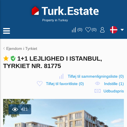
Property in Turkey
(
0
)
(
0
)
Ejendom i Tyrkiet
1+1 LEJLIGHED I ISTANBUL,
TYRKIET NR. 81775
Tilføj til sammenligningsliste
(
0
)
Tilføj til favoritliste
(
0
)
Indstille (1)
Udbudspris
421