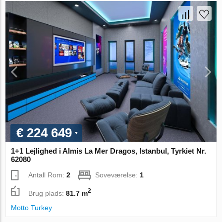
€ 224 649
1+1 Lejlighed i Almis La Mer Dragos, Istanbul, Tyrkiet Nr.
62080
Antall Rom:
2
Soveværelse:
1
2
Brug plads:
81.7 m
Motto Turkey