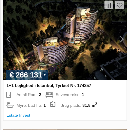
€ 266 131
1+1 Lejlighed i Istanbul, Tyrkiet Nr. 174357
Antall Rom:
2
Soveværelse:
1
2
Myre. bad fra:
1
Brug plads:
81.8 m
Estate Invest