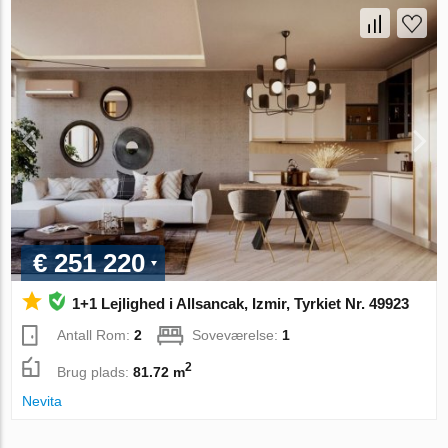
€ 251 220
1+1 Lejlighed i Allsancak, Izmir, Tyrkiet Nr. 49923
Antall Rom:
2
Soveværelse:
1
2
Brug plads:
81.72 m
Nevita