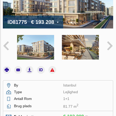
ID81775
€ 193 208
By
Istanbul
Type
Lejlighed
Antall Rom
1+1
2
Brug plads
81.77 m