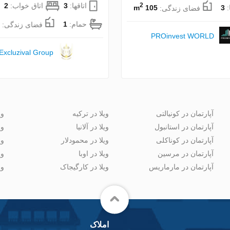
اتاقها:
3
اتاق خواب:
2
2
:
3
فضای زندگی:
105 m
حمام:
1
فضای زندگی:
PROinvest WORLD
Excluzival Group
آپارتمان در کونیالتی
ویلا در ترکیه
وی
آپارتمان در استانبول
ویلا در آلانیا
وی
آپارتمان در کوناکلی
ویلا در محمودلار
وی
آپارتمان در مرسین
ویلا در اوبا
وی
آپارتمان در مارماریس
ویلا در کارگیجاک
وی
املاک