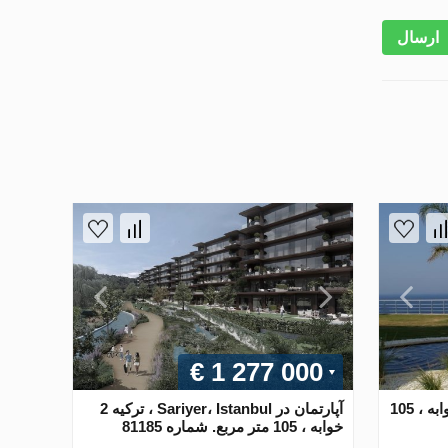
ارسال
€ 1 277 000
آپارتمان در Bodrum ، ترکیه 2 خوابه ، 105
آپارتمان در Sariyer، Istanbul ، ترکیه 2
خوابه ، 105 متر مربع. شماره 81185