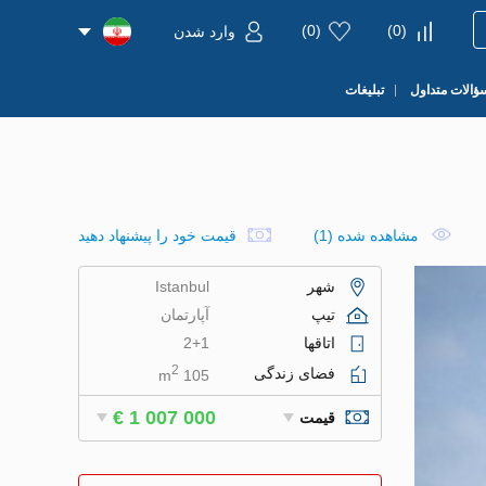
)
0
(
)
0
(
وارد شدن
ؤالات متداول
تبلیغات
مشاهده شده (1)
قیمت خود را پیشنهاد دهید
شهر
Istanbul
تیپ
آپارتمان
اتاقها
2+1
2
فضای زندگی
105 m
€ 1 007 000
قیمت