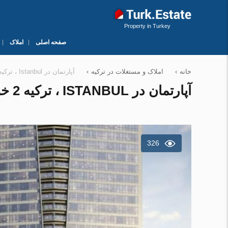
Property in Turkey
صفحه اصلی
املاک
خانه
›
املاک و مستغلات در ترکیه
›
آپارتمان در Istanbul ، ترکیه 2 خوابه ، 105 متر مربع. شماره 156144
آپارتمان در ISTANBUL ، ترکیه 2 خوابه ، 105 متر مربع. شماره 156144
326