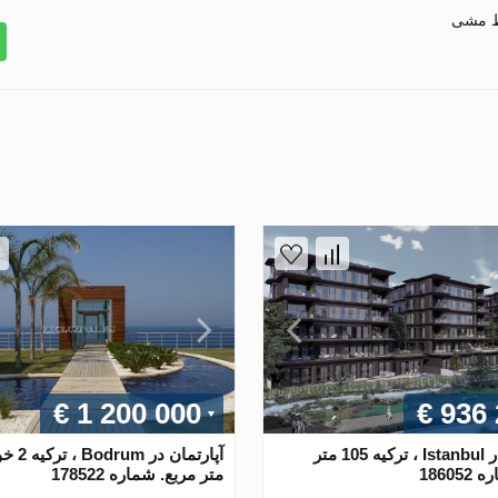
ط مشی
€ 1 200 000
€ 936
آپارتمان در Istanbul ، ترکیه 105 متر
18605
متر مربع. شماره 178522