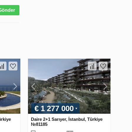
Gönder
€ 1 277 000
rkiye
Daire 2+1 Sarıyer, İstanbul, Türkiye
№81185