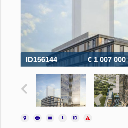
ID156144
€ 1 007 000