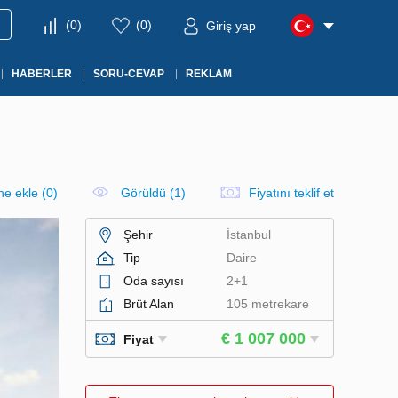
(
0
)
(
0
)
Giriş yap
HABERLER
SORU-CEVAP
REKLAM
ine ekle
(
0
)
Görüldü (1)
Fiyatını teklif et
Şehir
İstanbul
Tip
Daire
Oda sayısı
2+1
Brüt Alan
105 metrekare
€ 1 007 000
Fiyat