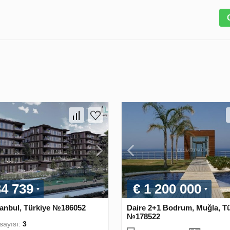
34 739
€ 1 200 000
tanbul, Türkiye №186052
Daire 2+1 Bodrum, Muğla, Tü
№178522
sayısı:
3