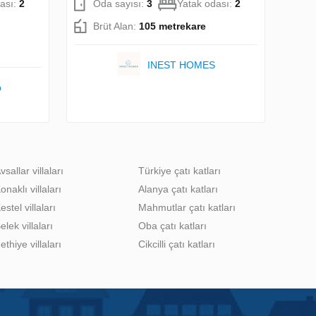
ası:
2
Oda sayısı:
3
Yatak odası:
2
Brüt Alan:
105 metrekare
INEST HOMES
p
vsallar villaları
Türkiye çatı katları
onaklı villaları
Alanya çatı katları
estel villaları
Mahmutlar çatı katları
elek villaları
Oba çatı katları
ethiye villaları
Cikcilli çatı katları