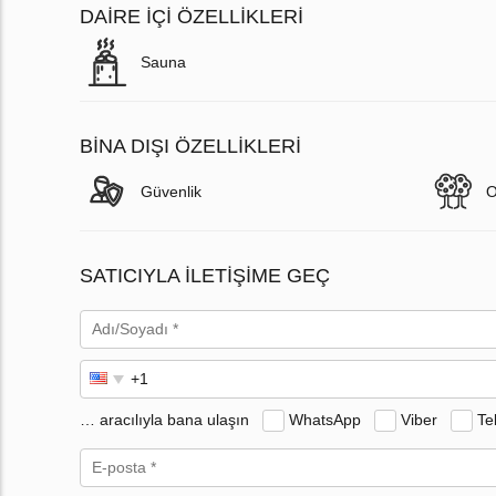
DAIRE IÇI ÖZELLIKLERI
Sauna
BINA DIŞI ÖZELLIKLERI
Güvenlik
O
SATICIYLA ILETIŞIME GEÇ
… aracılıyla bana ulaşın
WhatsApp
Viber
Te