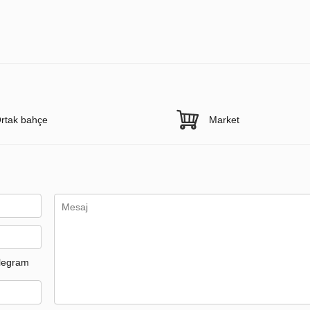
rtak bahçe
Market
legram