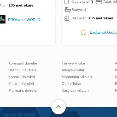
Oda sayısı:
3
Yatak od
 Alan:
105 metrekare
Banyo:
1
Brüt Alan:
105 metrekare
PROinvest WORLD
Excluzival Grou
Konyaaltı daireleri
Türkiye villaları
A
İstanbul daireleri
Alanya villaları
K
Konaklı daireleri
Mahmutlar villaları
K
Mersin daireleri
Oba villaları
B
Marmaris daireleri
Kargıcak villaları
F