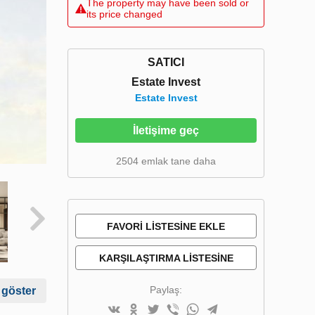
The property may have been sold or
its price changed
SATICI
Estate Invest
Estate Invest
İletişime geç
2504 emlak tane daha
FAVORI LISTESINE EKLE
KARŞILAŞTIRMA LISTESINE
EKLE
Paylaş:
 göster