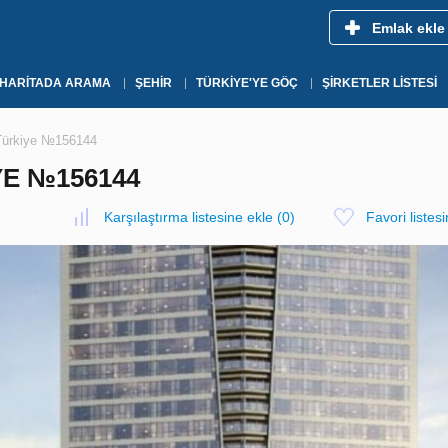
Emlak ekle
HARITADA ARAMA
ŞEHIR
TÜRKIYE'YE GÖÇ
ŞIRKETLER LISTESI
 Türkiye №156144
YE №156144
Karşılaştırma listesine ekle
(
0
)
Favori listes