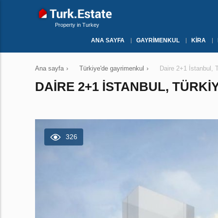
Property in Turkey
ANA SAYFA
GAYRIMENKUL
KIRA
Ana sayfa
›
Türkiye'de gayrimenkul
›
Daire 2+1 İstanbul,
DAIRE 2+1 İSTANBUL, TÜRKI
326