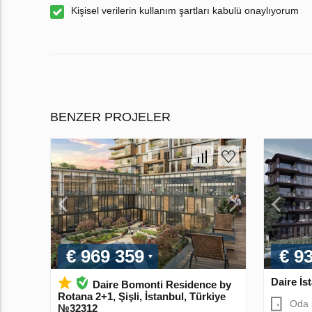
Kişisel verilerin kullanım şartları kabulü onaylıyorum
BENZER PROJELER
€ 969 359
€ 9
Daire İs
Daire Bomonti Residence by
Rotana 2+1, Şişli, İstanbul, Türkiye
Oda 
№32312