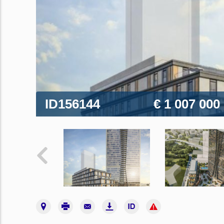
ID156144
€ 1 007 000