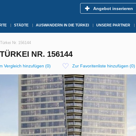
Angebot inserieren
RTE
STÄDTE
AUSWANDERN IN DIE TÜRKEI
UNSERE PARTNER
Türkei Nr. 156144
TÜRKEI NR. 156144
m Vergleich hinzufügen
(
0
)
Zur Favoritenliste hinzufügen
(
0
)