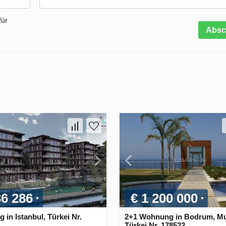
für
Absc
36 286
€ 1 200 000
in Istanbul, Türkei Nr.
2+1 Wohnung in Bodrum, Mu
Türkei Nr. 178522