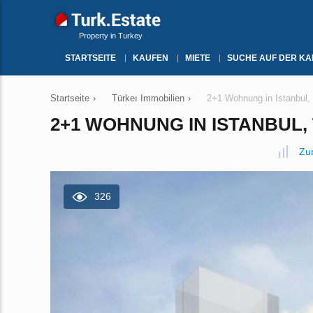
Property in Turkey
STARTSEITE
KAUFEN
MIETE
SUCHE AUF DER KA
Startseite
›
Türkeı Immobilien
›
2+1 Wohnung in Istanbul, 
2+1 WOHNUNG IN ISTANBUL, 
Zu
326