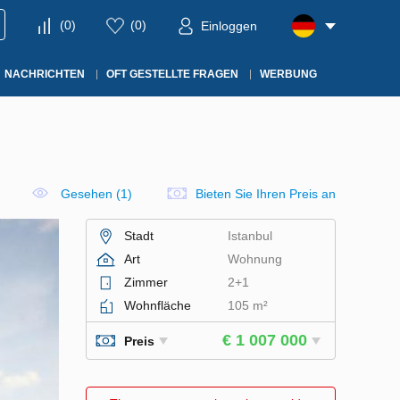
(
0
)
(
0
)
Einloggen
NACHRICHTEN
OFT GESTELLTE FRAGEN
WERBUNG
Gesehen (1)
Bieten Sie Ihren Preis an
Stadt
Istanbul
Art
Wohnung
Zimmer
2+1
Wohnfläche
105 m²
€ 1 007 000
Preis