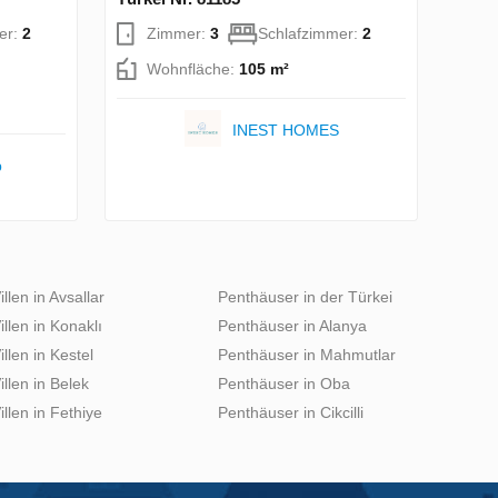
er:
2
Zimmer:
3
Schlafzimmer:
2
Wohnfläche:
105 m²
INEST HOMES
p
illen in Avsallar
Penthäuser in der Türkei
illen in Konaklı
Penthäuser in Alanya
illen in Kestel
Penthäuser in Mahmutlar
illen in Belek
Penthäuser in Oba
illen in Fethiye
Penthäuser in Cikcilli