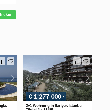
hicken
€ 1 277 000
gla,
2+1 Wohnung in Sariyer, Istanbul,
Türkei Nr. 81185