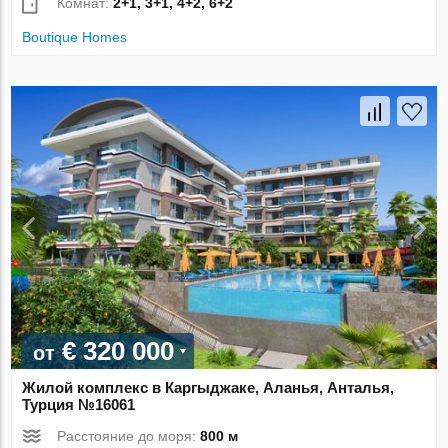
Комнат:
2+1, 3+1, 4+2, 6+2
Boutique Homes
€ 320 000
от
Жилой комплекс в Каргыджаке, Аланья, Анталья,
Турция №16061
Расстояние до моря:
800 м