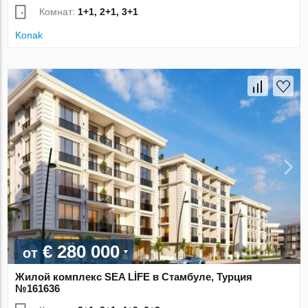
Комнат:
1+1, 2+1, 3+1
Konak
€ 280 000
от
Жилой комплекс SEA LİFE в Стамбуле, Турция
№161636