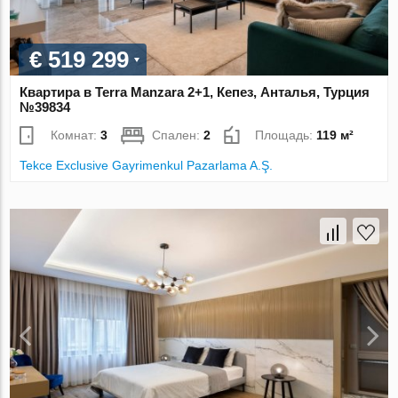
€ 519 299
Квартира в Terra Manzara 2+1, Кепез, Анталья, Турция
№39834
Комнат:
3
Спален:
2
Площадь:
119 м²
Tekce Exclusive Gayrimenkul Pazarlama A.Ş.