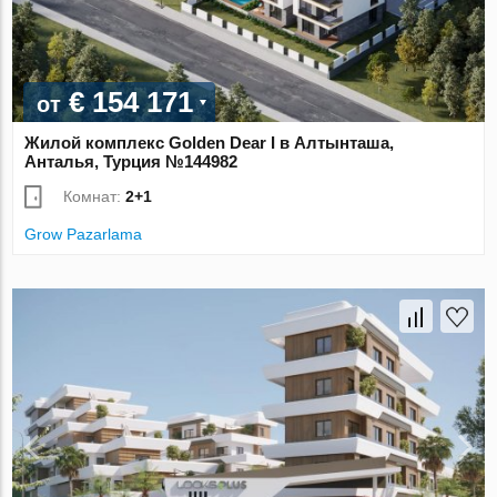
€ 154 171
от
Жилой комплекс Golden Dear I в Алтынташа,
Анталья, Турция №144982
Комнат:
2+1
Grow Pazarlama