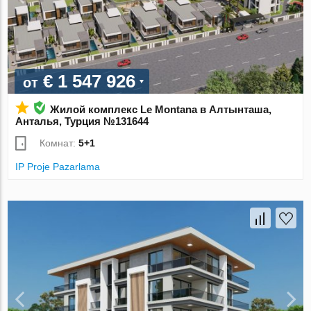
€ 1 547 926
от
Жилой комплекс Le Montana в Алтынташа,
Анталья, Турция №131644
Комнат:
5+1
IP Proje Pazarlama