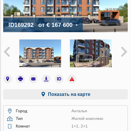
ID169292
от
€ 167 600
Показать на карте
Город
Анталья
Тип
Жилой комплекс
Комнат
1+1, 2+1