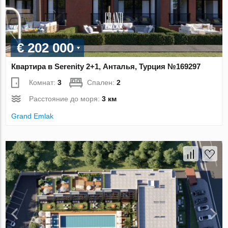
€ 202 000
Квартира в Serenity 2+1, Анталья, Турция №169297
Комнат:
3
Спален:
2
Расстояние до моря:
3 км
Grand Emlak