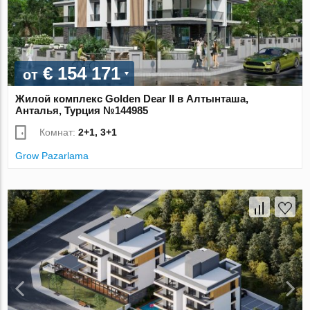
€ 154 171
от
Жилой комплекс Golden Dear II в Алтынташа,
Анталья, Турция №144985
Комнат:
2+1, 3+1
Grow Pazarlama