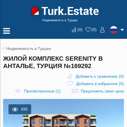
Недвижимость в Турции
(
0
)
(
0
)
Недвижимость в Турции
ЖИЛОЙ КОМПЛЕКС SERENITY В
АНТАЛЬЕ, ТУРЦИЯ №169292
Добавить к сравнению
(
0
)
Добавить в избранное
(
0
)
Просмотренные (1)
Предложить свою цену
495