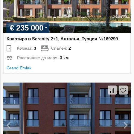
€ 235 000
Квартира в Serenity 2+1, Анталья, Турция №169299
Комнат:
3
Спален:
2
Расстояние до моря:
3 км
Grand Emlak