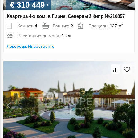
€ 310 449
Квартира 4-х ком. в Гирне, Северный Кипр №210857
Комнат:
4
Ванных:
2
Площадь:
127 м²
Расстояние до моря:
1 км
Левередж Инвестментс