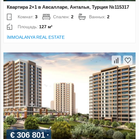
Квартира 2+1 в Авсалларе, Анталья, Турция №115317
Комнат:
3
Спален:
2
Ванных:
2
Площадь:
127 м²
İMMOALANYA REAL ESTATE
€ 306 801