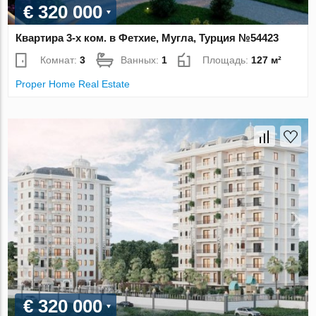
€ 320 000
Квартира 3-х ком. в Фетхие, Мугла, Турция №54423
Комнат:
3
Ванных:
1
Площадь:
127 м²
Proper Home Real Estate
€ 320 000