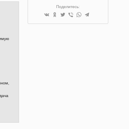
Поделитесь:
димую
йном,
дача