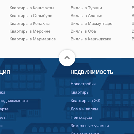
Квартиры в Коньяалты
Виллы в Турции
В
Квартиры в Стамбуле
Виллы в Аланье
В
Квартиры в Конаклы
Виллы в Махмутларе
В
Квартиры в Мерсине
Виллы в Оба
В
Квартиры в Мармарисе
Виллы в Каргыджаке
В
ЦИЯ
НЕДВИЖИМОСТЬ
Новостройки
ики
Квартиры
 недвижимости
Квартиры в ЖК
карте
Дома и виллы
вет
Пентхаусы
ии
Земельные участки