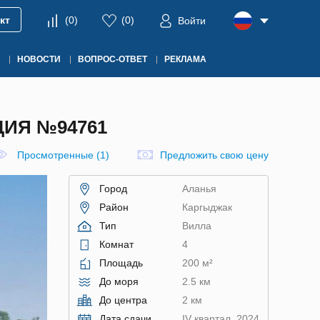
кт
(
0
)
(
0
)
Войти
НОВОСТИ
ВОПРОС-ОТВЕТ
РЕКЛАМА
ЦИЯ №94761
Просмотренные (1)
Предложить свою цену
Город
Аланья
Район
Каргыджак
Тип
Вилла
Комнат
4
Площадь
200 м²
До моря
2.5 км
До центра
2 км
Дата сдачи
IV квартал, 2024