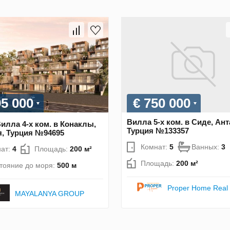
95 000
€ 750 000
Вилла 5-х ком. в Сиде, Ант
илла 4-х ком. в Конаклы,
Турция №133357
, Турция №94695
Комнат:
5
Ванных:
3
ат:
4
Площадь:
200 м²
Площадь:
200 м²
тояние до моря:
500 м
Proper Home Real 
MAYALANYA GROUP