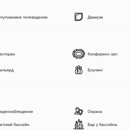
путниковое телевидение
Джакузи
есторан
Конференс-зал
ильярд
Боулинг
идеонаблюдение
Охрана
етский бассейн
Бар у бассейна