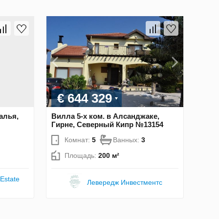
€ 644 329
алья,
Вилла 5-х ком. в Алсанджаке,
Гирне, Северный Кипр №13154
Комнат:
5
Ванных:
3
Площадь:
200 м²
Estate
Левередж Инвестментс