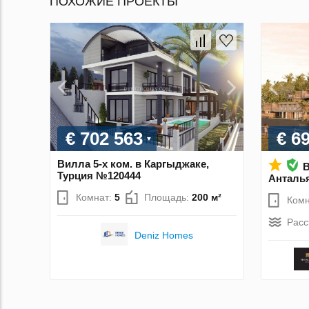
ПОХОЖИЕ ПРОЕКТЫ
€ 702 563
€ 6
Вилла 5-х ком. в Каргыджаке,
В
Турция №120444
Анталья
Комнат:
5
Площадь:
200 м²
Комн
Расс
Deniz Homes