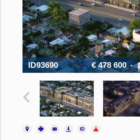
ID93690
€ 478 600