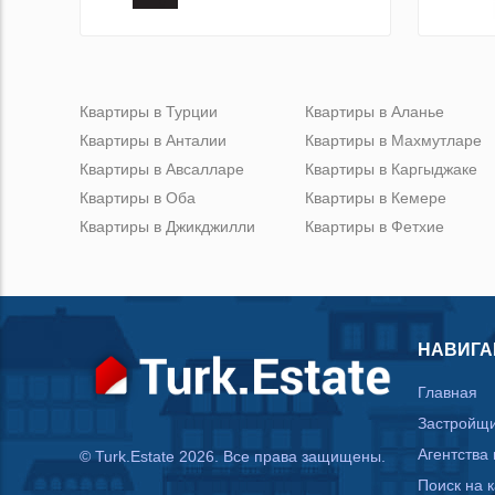
Квартиры в Турции
Квартиры в Аланье
Квартиры в Анталии
Квартиры в Махмутларе
Квартиры в Авсалларе
Квартиры в Каргыджаке
Квартиры в Оба
Квартиры в Кемере
Квартиры в Джикджилли
Квартиры в Фетхие
НАВИГА
Главная
Застройщ
Агентства
© Turk.Estate 2026. Все права защищены.
Поиск на 