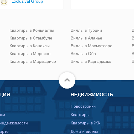
Excluzival Group
Квартиры в Коньяалты
Виллы в Турции
В
Квартиры в Стамбуле
Виллы в Аланье
В
Квартиры в Конаклы
Виллы в Махмутларе
В
Квартиры в Мерсине
Виллы в Оба
В
Квартиры в Мармарисе
Виллы в Каргыджаке
В
ЦИЯ
НЕДВИЖИМОСТЬ
Новостройки
ики
Квартиры
 недвижимости
Квартиры в ЖК
карте
Дома и виллы