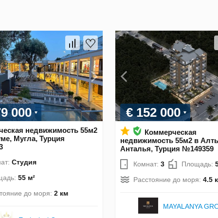
79 000
€ 152 000
ческая недвижимость 55м2
Коммерческая
ме, Мугла, Турция
недвижимость 55м2 в Алт
3
Анталья, Турция №149359
ат:
Студия
Комнат:
3
Площадь:
щадь:
55 м²
Расстояние до моря:
4.5 
тояние до моря:
2 км
MAYALANYA GR