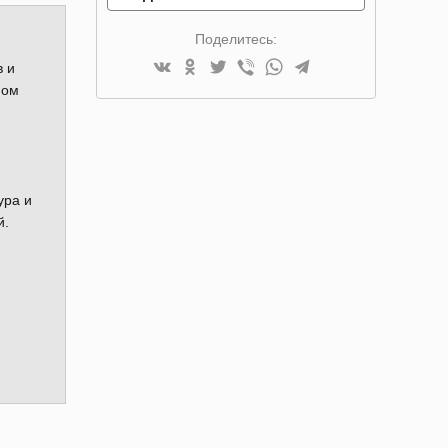
Поделитесь:
в и
мом
ура и
й.