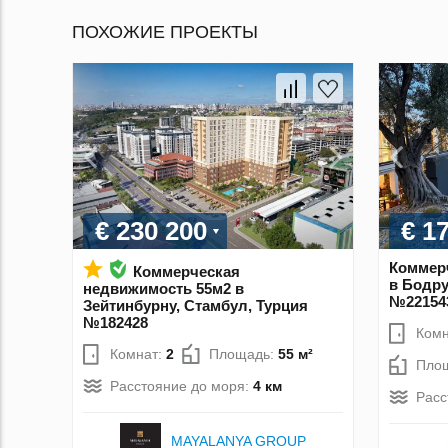
ПОХОЖИЕ ПРОЕКТЫ
€ 230 200
€ 1
Коммер
Коммерческая
в Бодру
недвижимость 55м2 в
№22154
Зейтинбурну, Стамбул, Турция
№182428
Комн
Комнат:
2
Площадь:
55 м²
Пло
Расстояние до моря:
4 км
Расс
MAYALANYA GROUP