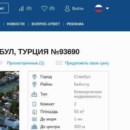
кт
(
0
)
(
0
)
Войти
НОВОСТИ
ВОПРОС-ОТВЕТ
РЕКЛАМА
УЛ, ТУРЦИЯ №93690
Просмотренные (1)
Предложить свою цену
Город
Стамбул
Район
Бейоглу
Коммерческая
Тип
недвижимость
Комнат
2
Площадь
55 м²
До моря
1 км
До центра
300 м