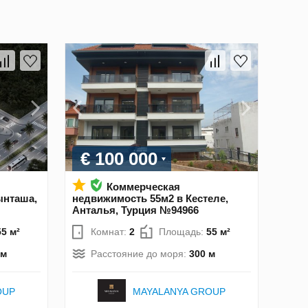
€ 100 000
Коммерческая
ынташа,
недвижимость 55м2 в Кестеле,
Анталья, Турция №94966
55 м²
Комнат:
2
Площадь:
55 м²
км
Расстояние до моря:
300 м
OUP
MAYALANYA GROUP