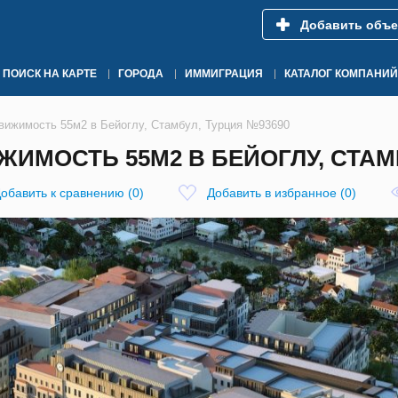
Добавить объе
ПОИСК НА КАРТЕ
ГОРОДА
ИММИГРАЦИЯ
КАТАЛОГ КОМПАНИЙ
вижимость 55м2 в Бейоглу, Стамбул, Турция №93690
ИМОСТЬ 55М2 В БЕЙОГЛУ, СТАМБ
обавить к сравнению
(
0
)
Добавить в избранное
(
0
)