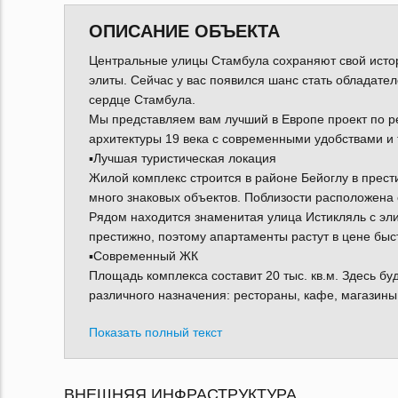
ОПИСАНИЕ ОБЪЕКТА
Центральные улицы Стамбула сохраняют свой истори
элиты. Сейчас у вас появился шанс стать обладате
сердце Стамбула.
Мы представляем вам лучший в Европе проект по р
архитектуры 19 века с современными удобствами и
▪️Лучшая туристическая локация
Жилой комплекс строится в районе Бейоглу в прес
много знаковых объектов. Поблизости расположена
Рядом находится знаменитая улица Истикляль с эл
престижно, поэтому апартаменты растут в цене быст
▪️Современный ЖК
Площадь комплекса составит 20 тыс. кв.м. Здесь б
различного назначения: рестораны, кафе, магазины
Показать полный текст
ВНЕШНЯЯ ИНФРАСТРУКТУРА