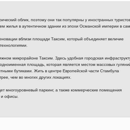
ческий облик, поэтому они так популярны у иностранных туристо
лем жилья в аутентичном здании из эпохи Османской империи в са
еновации вблизи площади Таксим, который объединяет величие
 технологиями.
тижном микрорайоне Таксим. Здесь удобная городская инфраструкт
 одноименная площадь, которая является местом массовых гуляни
итными бутиками. Жить в центре Европейской части Стамбула
рее, чем во многих других локациях.
удет многоуровневый паркинг, а также коммерческие помещения
 и офисы.