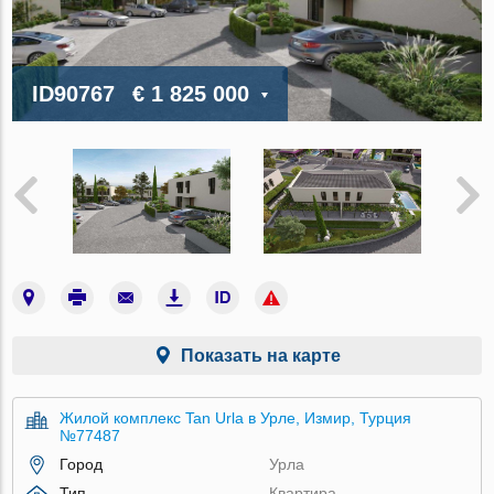
ID90767
€ 1 825 000
Показать на карте
Жилой комплекс Tan Urla в Урле, Измир, Турция
№77487
Город
Урла
Тип
Квартира