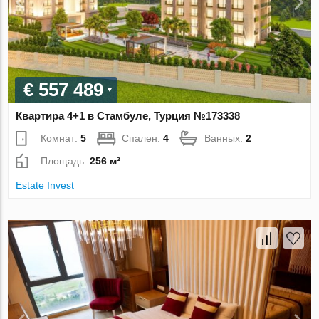
€ 557 489
Квартира 4+1 в Стамбуле, Турция №173338
Комнат:
5
Спален:
4
Ванных:
2
Площадь:
256 м²
Estate Invest