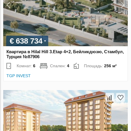
€ 638 734
Квартира в Hilal Hill 3.Etap 4+2, Бейликдюзю, Стамбул,
Турция №87906
Комнат:
6
Спален:
4
Площадь:
256 м²
TGP INVEST