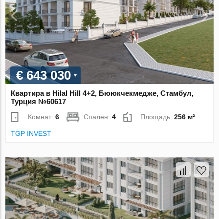
€ 643 030
Квартира в Hilal Hill 4+2, Бююкчекмедже, Стамбул,
Турция №60617
Комнат:
6
Спален:
4
Площадь:
256 м²
TGP INVEST