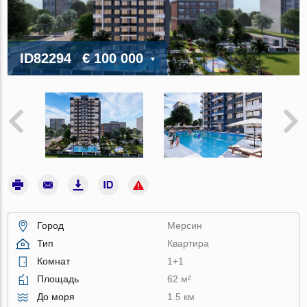
ID82294
€ 100 000
Город
Мерсин
Тип
Квартира
Комнат
1+1
Площадь
62 м²
До моря
1.5 км