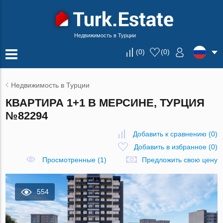
Недвижимость в Турции
(
0
)
(
0
)
Недвижимость в Турции
КВАРТИРА 1+1 В МЕРСИНЕ, ТУРЦИЯ
№82294
Добавить к сравнению
(
0
)
Добавить в избранное
(
0
)
Просмотренные (1)
Предложить свою цену
554