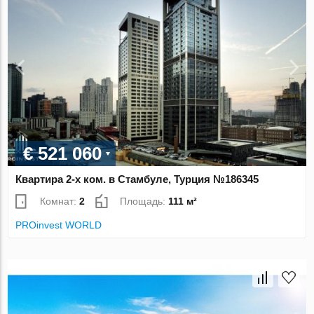
€ 521 060
Квартира 2-х ком. в Стамбуле, Турция №186345
Комнат:
2
Площадь:
111 м²
PROinvest WORLD