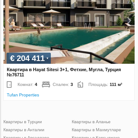
€ 204 411
Квартира в Hayat Sitesi 3+1, Фетхие, Мугла, Турция
№76711
Комнат:
4
Спален:
3
Площадь:
111 м²
Tufan Properties
Квартиры в Турции
Квартиры в Аланье
Квартиры в Анталии
Квартиры в Махмутларе
Квартиры в Авсалларе
Квартиры в Каргыджаке