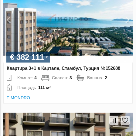
€ 382 111
Квартира 3+1 в Картале, Стамбул, Турция №152688
Комнат:
4
Спален:
3
Ванных:
2
Площадь:
111 м²
TIMONDRO