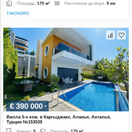
Площадь:
175 м²
Расстояние до моря:
5 км
TIMONDRO
€ 390 000
Вилла 5-х ком. в Каргыджаке, Аланья, Анталья,
Турция №153039
Комнат:
5
Площадь:
175 м²