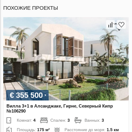
ПОХОЖИЕ ПРОЕКТЫ
€ 355 500
Вилла 3+1 в Алсанджаке, Гирне, Северный Кипр
№106290
Комнат:
4
Спален:
3
Ванных:
3
Площадь:
175 м²
Расстояние до моря:
1.5 км