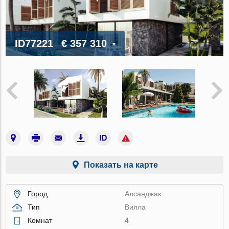
ID77221
€ 357 310
Показать на карте
Город
Алсанджак
Тип
Вилла
Комнат
4