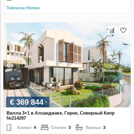
Tolerance Homes
€ 369 844
Вилла 3+1 в Алсанджаке, Гирне, Северный Кипр
№214297
Комнат:
4
Спален:
3
Ванных:
3