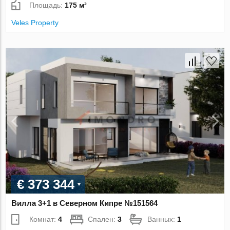
Площадь:
175 м²
Veles Property
€ 373 344
Вилла 3+1 в Северном Кипре №151564
Комнат:
4
Спален:
3
Ванных:
1