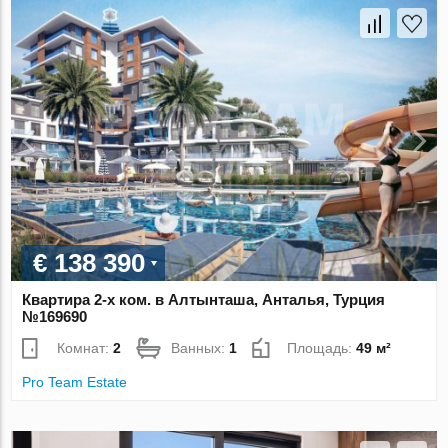
€ 138 390
Квартира 2-х ком. в Алтынташа, Анталья, Турция
№169690
Комнат:
2
Ванных:
1
Площадь:
49 м²
Pro Team Estate