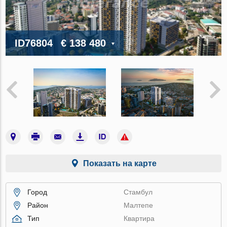
ID76804
€ 138 480
Показать на карте
Город
Стамбул
Район
Малтепе
Тип
Квартира