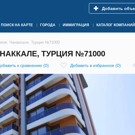
Добавить объе
ПОИСК НА КАРТЕ
ГОРОДА
ИММИГРАЦИЯ
КАТАЛОГ КОМПАНИЙ
пезе, Чанаккале, Турция №71000
АНАККАЛЕ, ТУРЦИЯ №71000
обавить к сравнению
(
0
)
Добавить в избранное
(
0
)