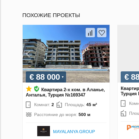
ПОХОЖИЕ ПРОЕКТЫ
€ 88 000
€ 8
Квартир
Квартира 2-х ком. в Аланье,
Турция
Анталья, Турция №169347
Комн
Комнат:
2
Площадь:
45 м²
Пло
Расстояние до моря:
500 м
MAYALANYA GROUP