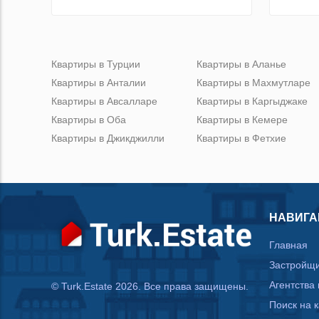
Квартиры в Турции
Квартиры в Аланье
Квартиры в Анталии
Квартиры в Махмутларе
Квартиры в Авсалларе
Квартиры в Каргыджаке
Квартиры в Оба
Квартиры в Кемере
Квартиры в Джикджилли
Квартиры в Фетхие
НАВИГА
Главная
Застройщ
Агентства
© Turk.Estate 2026. Все права защищены.
Поиск на 