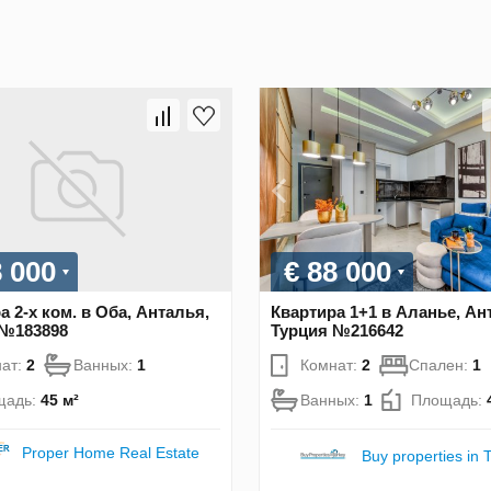
8 000
€ 88 000
а 2-х ком. в Оба, Анталья,
Квартира 1+1 в Аланье, Ан
 №183898
Турция №216642
ат:
2
Ванных:
1
Комнат:
2
Спален:
1
щадь:
45 м²
Ванных:
1
Площадь:
Proper Home Real Estate
Buy properties in 