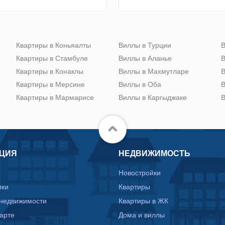
Квартиры в Коньяалты
Виллы в Турции
В
Квартиры в Стамбуле
Виллы в Аланье
В
Квартиры в Конаклы
Виллы в Махмутларе
В
Квартиры в Мерсине
Виллы в Оба
В
Квартиры в Мармарисе
Виллы в Каргыджаке
В
ЦИЯ
НЕДВИЖИМОСТЬ
Новостройки
ики
Квартиры
 недвижимости
Квартиры в ЖК
карте
Дома и виллы