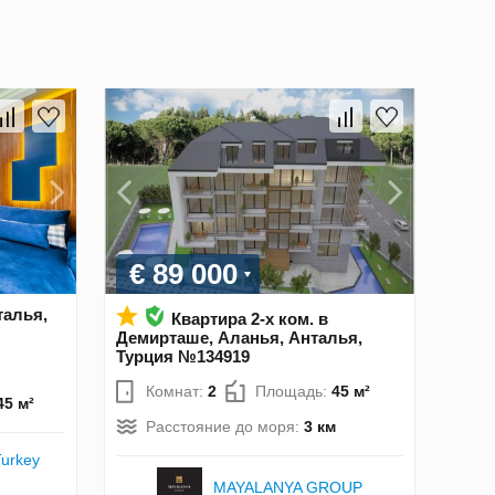
€ 89 000
талья,
Квартира 2-х ком. в
Демирташе, Аланья, Анталья,
Турция №134919
Комнат:
2
Площадь:
45 м²
45 м²
Расстояние до моря:
3 км
Turkey
MAYALANYA GROUP