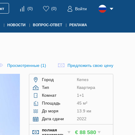
кт
(
0
)
(
0
)
Войти
НОВОСТИ
ВОПРОС-ОТВЕТ
РЕКЛАМА
Просмотренные (1)
Предложить свою цену
Город
Кепез
Тип
Квартира
Комнат
1+1
Площадь
45 м²
До моря
13.9 км
Дата сдачи
2022
полная
€ 88 580
стоимость