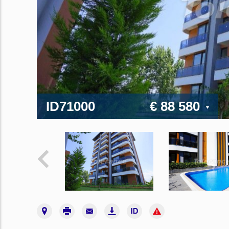
ID71000
€ 88 580