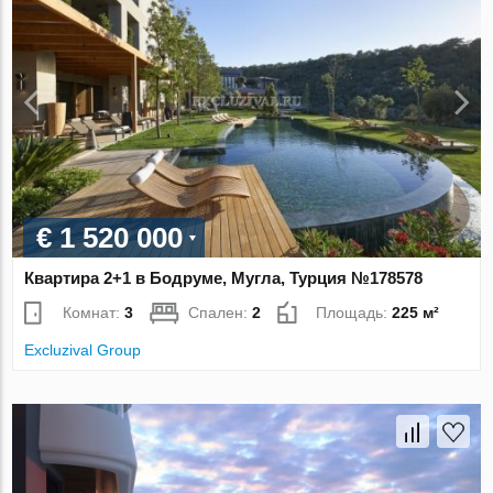
€ 1 520 000
Квартира 2+1 в Бодруме, Мугла, Турция №178578
Комнат:
3
Спален:
2
Площадь:
225 м²
Excluzival Group