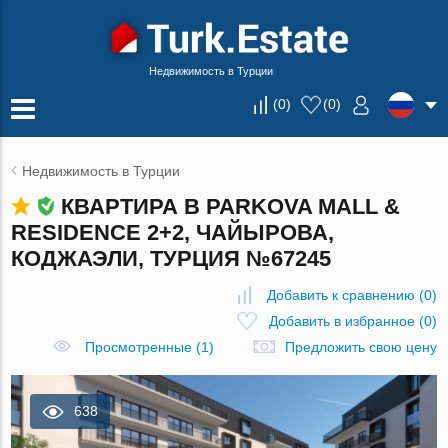
Недвижимость в Турции
(
0
)
(
0
)
Недвижимость в Турции
КВАРТИРА В PARKOVA MALL &
RESIDENCE 2+2, ЧАЙЫРОВА,
КОДЖАЭЛИ, ТУРЦИЯ №67245
Добавить к сравнению
(
0
)
Добавить в избранное
(
0
)
Просмотренные (1)
Предложить свою цену
638