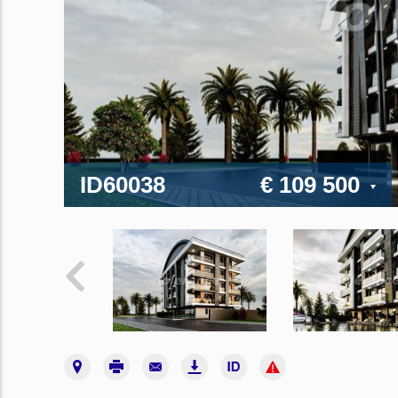
ID60038
€ 109 500