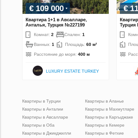
€ 109 000
€ 1
Квартира 1+1 в Авсалларе,
Квартир
Анталья, Турция №227199
Турция
Комнат:
2
Спален:
1
Комн
Ванных:
1
Площадь:
60 м²
Пло
Расстояние до моря:
400 м
Расс
LUXURY ESTATE TURKEY
Квартиры в Турции
Квартиры в Аланье
Квартиры в Анталии
Квартиры в Махмутларе
Квартиры в Авсалларе
Квартиры в Каргыджаке
Квартиры в Оба
Квартиры в Кемере
Квартиры в Джикджилли
Квартиры в Фетхие