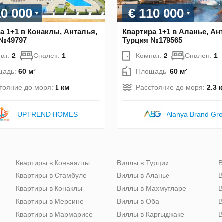
10 000
€ 110 000
а 1+1 в Конаклы, Анталья,
Квартира 1+1 в Аланье, Ан
 №49797
Турция №179565
ат:
2
Спален:
1
Комнат:
2
Спален:
1
щадь:
60 м²
Площадь:
60 м²
тояние до моря:
1 км
Расстояние до моря:
2.3 
UPTREND HOMES
Alanya Brand Gr
Квартиры в Коньяалты
Виллы в Турции
В
Квартиры в Стамбуле
Виллы в Аланье
В
Квартиры в Конаклы
Виллы в Махмутларе
В
Квартиры в Мерсине
Виллы в Оба
В
Квартиры в Мармарисе
Виллы в Каргыджаке
В