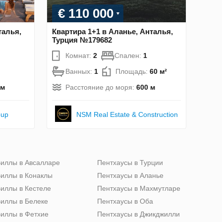
€ 110 000
талья,
Квартира 1+1 в Аланье, Анталья,
Турция №179682
Комнат:
2
Спален:
1
Ванных:
1
Площадь:
60 м²
км
Расстояние до моря:
600 м
oup
NSM Real Estate & Construction
иллы в Авсалларе
Пентхаусы в Турции
иллы в Конаклы
Пентхаусы в Аланье
иллы в Кестеле
Пентхаусы в Махмутларе
иллы в Белеке
Пентхаусы в Оба
иллы в Фетхие
Пентхаусы в Джикджилли