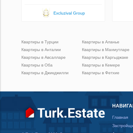
Excluzival Group
Квартиры в Турции
Квартиры в Аланье
Квартиры в Анталии
Квартиры в Махмутларе
Квартиры в Авсалларе
Квартиры в Каргыджаке
Квартиры в Оба
Квартиры в Кемере
Квартиры в Джикджилли
Квартиры в Фетхие
НАВИГА
Главная
Застройщ