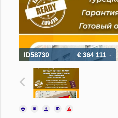
ID58730
€ 364 111