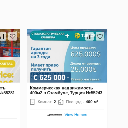
€ 625 000
сть
Коммерческая недвижимость
 №55281
400м2 в Стамбуле, Турция №55243
Комнат:
2
Площадь:
400 м²
View Homes