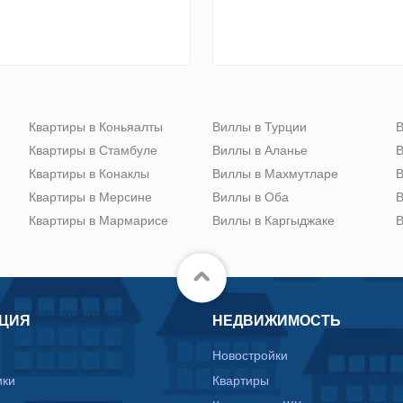
Квартиры в Коньяалты
Виллы в Турции
В
Квартиры в Стамбуле
Виллы в Аланье
В
Квартиры в Конаклы
Виллы в Махмутларе
В
Квартиры в Мерсине
Виллы в Оба
В
Квартиры в Мармарисе
Виллы в Каргыджаке
В
ЦИЯ
НЕДВИЖИМОСТЬ
Новостройки
ики
Квартиры