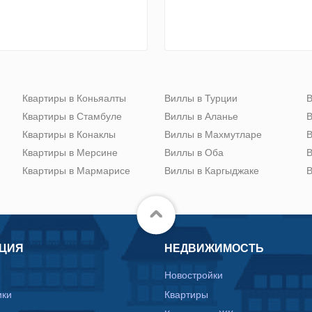
Квартиры в Коньяалты
Виллы в Турции
В
Квартиры в Стамбуле
Виллы в Аланье
В
Квартиры в Конаклы
Виллы в Махмутларе
В
Квартиры в Мерсине
Виллы в Оба
В
Квартиры в Мармарисе
Виллы в Каргыджаке
В
ЦИЯ
НЕДВИЖИМОСТЬ
Новостройки
ики
Квартиры