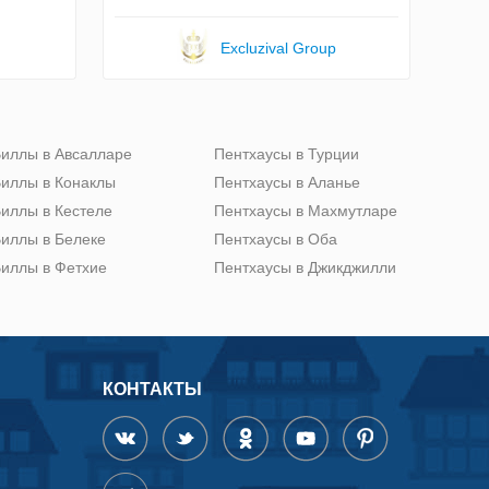
Excluzival Group
иллы в Авсалларе
Пентхаусы в Турции
иллы в Конаклы
Пентхаусы в Аланье
иллы в Кестеле
Пентхаусы в Махмутларе
иллы в Белеке
Пентхаусы в Оба
иллы в Фетхие
Пентхаусы в Джикджилли
КОНТАКТЫ