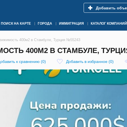
Добавить объе
ПОИСК НА КАРТЕ
ГОРОДА
ИММИГРАЦИЯ
КАТАЛОГ КОМПАНИЙ
вижимость 400м2 в Стамбуле, Турция №55243
СТЬ 400М2 В СТАМБУЛЕ, ТУРЦИ
обавить к сравнению
(
0
)
Добавить в избранное
(
0
)