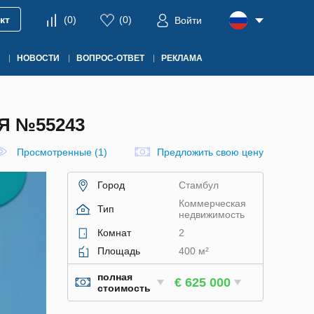
кт
(
0
)
(
0
)
Войти
НОВОСТИ
ВОПРОС-ОТВЕТ
РЕКЛАМА
Я №55243
Просмотренные (1)
Предложить свою цену
Город
Стамбул
Коммерческая
Тип
недвижимость
Комнат
2
Площадь
400 м²
полная
€ 625 000
стоимость