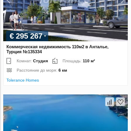
€ 295 267
Коммерческая недвижимость 110м2 в Анталье,
Турция №135334
Комнат:
Студия
Площадь:
110 м²
Расстояние до моря:
6 км
Tolerance Homes