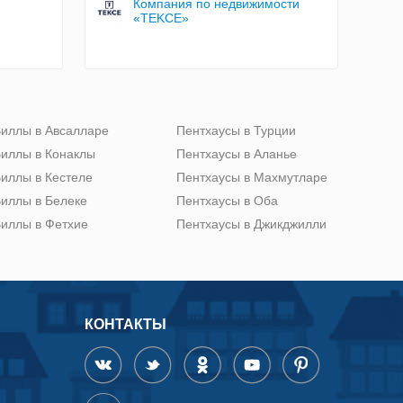
Компания по недвижимости
«TEKCE»
иллы в Авсалларе
Пентхаусы в Турции
иллы в Конаклы
Пентхаусы в Аланье
иллы в Кестеле
Пентхаусы в Махмутларе
иллы в Белеке
Пентхаусы в Оба
иллы в Фетхие
Пентхаусы в Джикджилли
КОНТАКТЫ