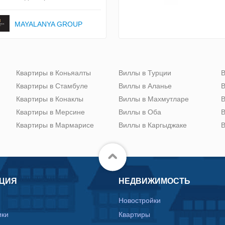
MAYALANYA GROUP
Квартиры в Коньяалты
Виллы в Турции
В
Квартиры в Стамбуле
Виллы в Аланье
В
Квартиры в Конаклы
Виллы в Махмутларе
В
Квартиры в Мерсине
Виллы в Оба
В
Квартиры в Мармарисе
Виллы в Каргыджаке
В
ЦИЯ
НЕДВИЖИМОСТЬ
Новостройки
ики
Квартиры