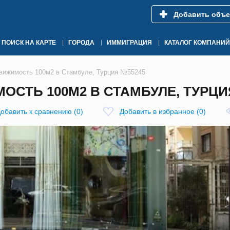
Добавить объе
ПОИСК НА КАРТЕ
ГОРОДА
ИММИГРАЦИЯ
КАТАЛОГ КОМПАНИЙ
вижимость 100м2 в Стамбуле, Турция №55245
СТЬ 100М2 В СТАМБУЛЕ, ТУРЦИ
обавить к сравнению
(
0
)
Добавить в избранное
(
0
)