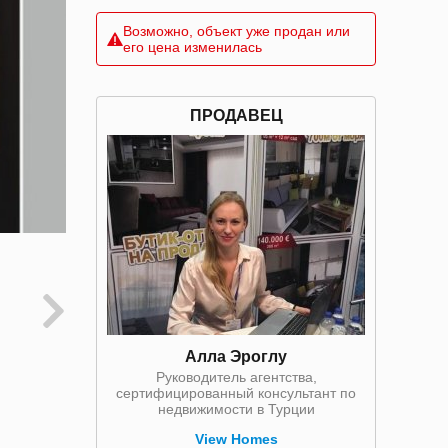
Возможно, объект уже продан или
его цена изменилась
ПРОДАВЕЦ
Алла Эроглу
Руководитель агентства,
сертифицированный консультант по
недвижимости в Турции
View Homes