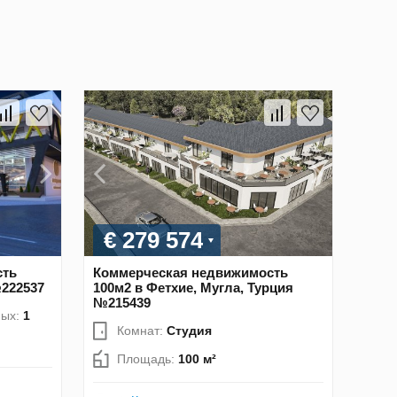
€ 279 574
сть
Коммерческая недвижимость
№222537
100м2 в Фетхие, Мугла, Турция
№215439
ных:
1
Комнат:
Студия
Площадь:
100 м²