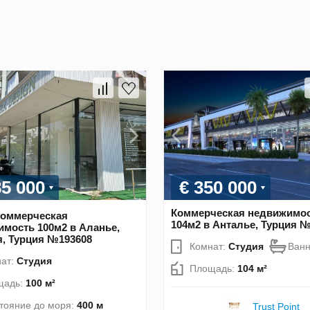
85 000
€ 350 000
Коммерческая недвижимо
оммерческая
104м2 в Анталье, Турция 
мость 100м2 в Аланье,
, Турция №193608
Комнат:
Студия
Ван
ат:
Студия
Площадь:
104 м²
щадь:
100 м²
тояние до моря:
400 м
Trust Point